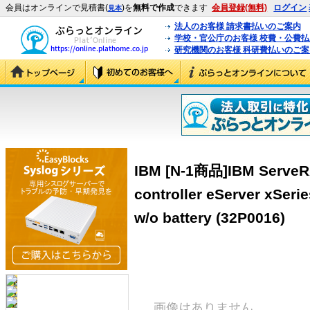
会員はオンラインで見積書(
)を
無料で作成
できます
会員登録(無料)
ログイン
見本
法人のお客様 請求書払いのご案内
学校・官公庁のお客様 校費・公費
研究機関のお客様 科研費払いのご案
IBM [N-1商品]IBM ServeRA
controller eServer xSeri
w/o battery (32P0016)