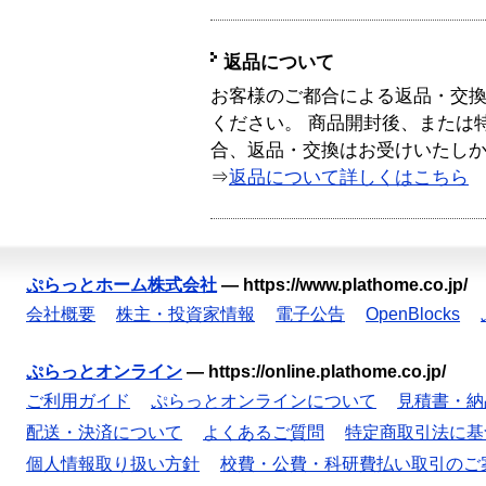
返品について
お客様のご都合による返品・交
ください。 商品開封後、または
合、返品・交換はお受けいたし
⇒
返品について詳しくはこちら
ぷらっとホーム株式会社
—
https://www.plathome.co.jp/
会社概要
株主・投資家情報
電子公告
OpenBlocks
ぷらっとオンライン
—
https://online.plathome.co.jp/
ご利用ガイド
ぷらっとオンラインについて
見積書・納
配送・決済について
よくあるご質問
特定商取引法に基
個人情報取り扱い方針
校費・公費・科研費払い取引のご