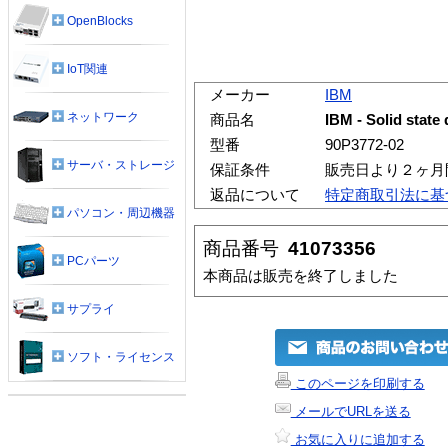
OpenBlocks
IoT関連
メーカー
IBM
ネットワーク
商品名
IBM - Solid state d
型番
90P3772-02
サーバ・ストレージ
保証条件
販売日より２ヶ月
返品について
特定商取引法に基
パソコン・周辺機器
商品番号
41073356
PCパーツ
本商品は販売を終了しました
サプライ
ソフト・ライセンス
このページを印刷する
メールでURLを送る
お気に入りに追加する