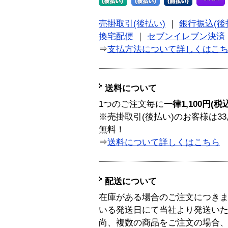
売掛取引(後払い)
｜
銀行振込(後
換宅配便
｜
セブンイレブン決済
⇒
支払方法について詳しくはこ
送料について
1つのご注文毎に
一律1,100円(税
※売掛取引(後払い)のお客様は33
無料！
⇒
送料について詳しくはこちら
配送について
在庫がある場合のご注文につき
いる発送日にて当社より発送い
尚、複数の商品をご注文の場合