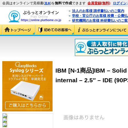
会員はオンラインで見積書(
)を
無料で作成
できます
会員登録(無料)
ログイン
見本
法人のお客様 請求書払いのご案内
学校・官公庁のお客様 校費・公費
研究機関のお客様 科研費払いのご案
IBM [N-1商品]IBM – Solid s
internal – 2.5″ – IDE (90