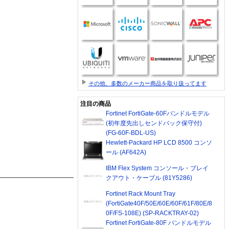
その他、多数のメーカー商品を取り扱ってます
注目の商品
Fortinet FortiGate-60Fバンドルモデル
(初年度先出しセンドバック保守付)
(FG-60F-BDL-US)
Hewlett-Packard HP LCD 8500 コンソ
ール (AF642A)
IBM Flex System コンソール・ブレイ
クアウト・ケーブル (81Y5286)
Fortinet Rack Mount Tray
(FortiGate40F/50E/60E/60F/61F/80E/8
0F/FS-108E) (SP-RACKTRAY-02)
Fortinet FortiGate-80F バンドルモデル