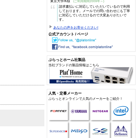
東京大学/K様
(ご利用期間2009年～)
“
請求書払いに対応していただいているので利用
しております。メールでの問い合わせにも丁寧
に対応していただけるので大変ありがたいで
す。
あなたの声をお寄せください!
公式アカウント / ページ
ぷらっとホーム社製品
当社ブランドの製品情報はこちら
人気・定番メーカー
ぷらっとオンラインで人気のメーカーをご紹介！