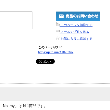
このページを印刷する
メールでURLを送る
お気に入りに追加する
このページのURL
https://plth.me/41073347
DD – No tray」は N-1商品です。