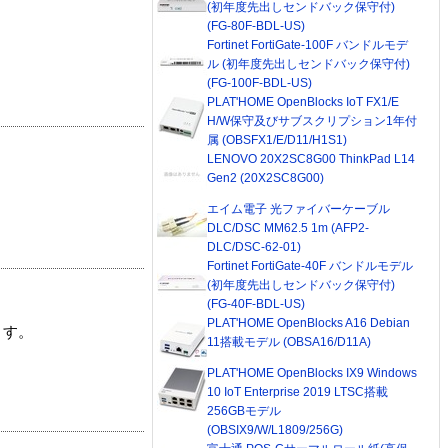
(初年度先出しセンドバック保守付)
(FG-80F-BDL-US)
Fortinet FortiGate-100F バンドルモデ
ル (初年度先出しセンドバック保守付)
(FG-100F-BDL-US)
PLAT'HOME OpenBlocks IoT FX1/E
H/W保守及びサブスクリプション1年付
属 (OBSFX1/E/D11/H1S1)
LENOVO 20X2SC8G00 ThinkPad L14
Gen2 (20X2SC8G00)
エイム電子 光ファイバーケーブル
DLC/DSC MM62.5 1m (AFP2-
DLC/DSC-62-01)
Fortinet FortiGate-40F バンドルモデル
(初年度先出しセンドバック保守付)
(FG-40F-BDL-US)
PLAT'HOME OpenBlocks A16 Debian
ます。
11搭載モデル (OBSA16/D11A)
PLAT'HOME OpenBlocks IX9 Windows
10 IoT Enterprise 2019 LTSC搭載
256GBモデル
(OBSIX9/W/L1809/256G)