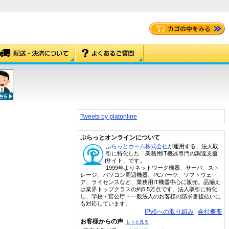
Tweets by platonline
ぷらっとオンラインについて
ぷらっとホーム株式会社
が運用する、法人取
引に特化した「業務用IT機器専門の調達支援
サイト」です。
1999年よりネットワーク機器、サーバ、スト
レージ、パソコン周辺機器、PCパーツ、ソフトウェ
ア、ライセンスなど、業務用IT機器中心に販売。品揃え
は業界トップクラスの約5.5万点です。法人取引に特化
し、学校・官公庁・一般法人のお客様の請求書後払いに
も対応しています。
IPv6への取り組み
会社概要
お客様からの声
もっと見る