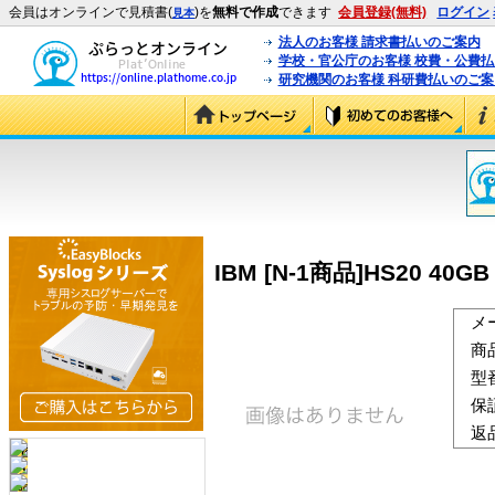
会員はオンラインで見積書(
)を
無料で作成
できます
会員登録(無料)
ログイン
見本
法人のお客様 請求書払いのご案内
学校・官公庁のお客様 校費・公費
研究機関のお客様 科研費払いのご案
IBM [N-1商品]HS20 40GB 5
メ
商
型
保
返