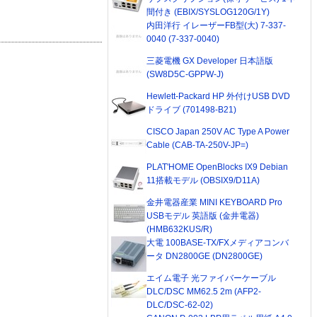
間付き (EBIX/SYSLOG120G/1Y)
内田洋行 イレーザーFB型(大) 7-337-
0040 (7-337-0040)
三菱電機 GX Developer 日本語版
(SW8D5C-GPPW-J)
Hewlett-Packard HP 外付けUSB DVD
ドライブ (701498-B21)
CISCO Japan 250V AC Type A Power
Cable (CAB-TA-250V-JP=)
PLAT'HOME OpenBlocks IX9 Debian
11搭載モデル (OBSIX9/D11A)
金井電器産業 MINI KEYBOARD Pro
USBモデル 英語版 (金井電器)
(HMB632KUS/R)
大電 100BASE-TX/FXメディアコンバ
ータ DN2800GE (DN2800GE)
エイム電子 光ファイバーケーブル
DLC/DSC MM62.5 2m (AFP2-
DLC/DSC-62-02)