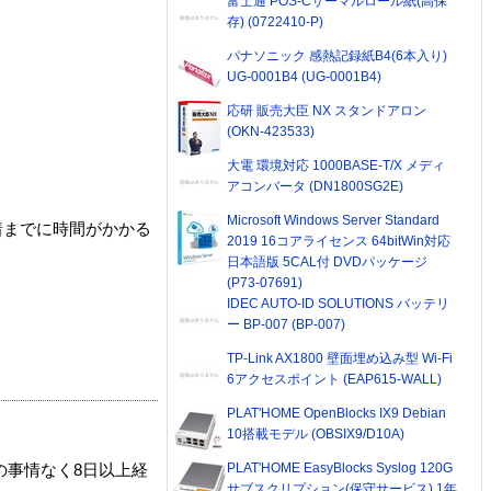
富士通 POS-Cサーマルロール紙(高保
存) (0722410-P)
パナソニック 感熱記録紙B4(6本入り)
UG-0001B4 (UG-0001B4)
応研 販売大臣 NX スタンドアロン
(OKN-423533)
大電 環境対応 1000BASE-T/X メディ
アコンバータ (DN1800SG2E)
Microsoft Windows Server Standard
着までに時間がかかる
2019 16コアライセンス 64bitWin対応
日本語版 5CAL付 DVDパッケージ
(P73-07691)
IDEC AUTO-ID SOLUTIONS バッテリ
ー BP-007 (BP-007)
TP-Link AX1800 壁面埋め込み型 Wi-Fi
6アクセスポイント (EAP615-WALL)
PLAT'HOME OpenBlocks IX9 Debian
10搭載モデル (OBSIX9/D10A)
PLAT'HOME EasyBlocks Syslog 120G
の事情なく8日以上経
サブスクリプション(保守サービス) 1年