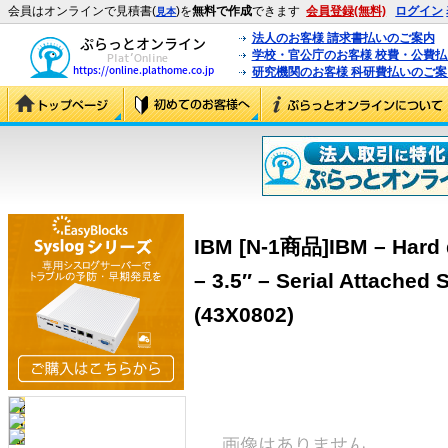
会員はオンラインで見積書(
)を
無料で作成
できます
会員登録(無料)
ログイン
見本
法人のお客様 請求書払いのご案内
学校・官公庁のお客様 校費・公費
研究機関のお客様 科研費払いのご案
IBM [N-1商品]IBM – Hard d
– 3.5″ – Serial Attached
(43X0802)