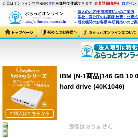
会員はオンラインで見積書(
)を
無料で作成
できます
会員登録(無料)
ログイン
見本
法人のお客様 請求書払いのご案内
学校・官公庁のお客様 校費・公費
研究機関のお客様 科研費払いのご案
IBM [N-1商品]146 GB 10 
hard drive (40K1046)