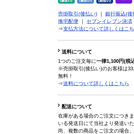
売掛取引(後払い)
｜
銀行振込(後
換宅配便
｜
セブンイレブン決済
⇒
支払方法について詳しくはこ
送料について
1つのご注文毎に
一律1,100円(税
※売掛取引(後払い)のお客様は33
無料！
⇒
送料について詳しくはこちら
配送について
在庫がある場合のご注文につき
いる発送日にて当社より発送い
尚、複数の商品をご注文の場合