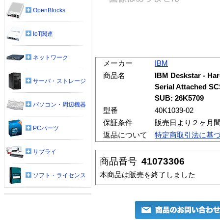
OpenBlocks
IoT関連
ネットワーク
メーカー
IBM
商品名
IBM Deskstar - Hard
サーバ・ストレージ
Serial Attached SC
SUB: 26K5709
パソコン・周辺機器
型番
40K1039-02
保証条件
販売日より２ヶ月
PCパーツ
返品について
特定商取引法に基
サプライ
商品番号
41073306
本商品は販売を終了しました
ソフト・ライセンス