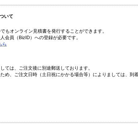
ついて
つでもオンライン見積書を発行することができます。
会員（BizID）への登録が必要です。
ちら
ましては、ご注文後に別途郵送しております。
のため、ご注文日時（土日祝にかかる場合等）によりましては、到