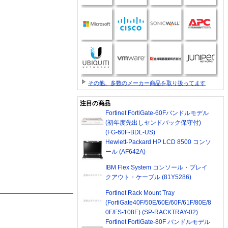
その他、多数のメーカー商品を取り扱ってます
注目の商品
Fortinet FortiGate-60Fバンドルモデル
(初年度先出しセンドバック保守付)
(FG-60F-BDL-US)
Hewlett-Packard HP LCD 8500 コンソ
ール (AF642A)
IBM Flex System コンソール・ブレイ
クアウト・ケーブル (81Y5286)
Fortinet Rack Mount Tray
(FortiGate40F/50E/60E/60F/61F/80E/8
0F/FS-108E) (SP-RACKTRAY-02)
Fortinet FortiGate-80F バンドルモデル