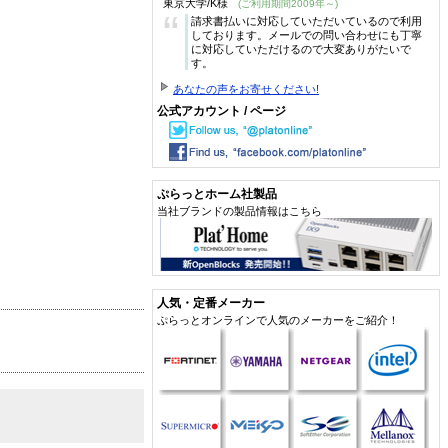
東京大学/K様
(ご利用期間2009年～)
“
請求書払いに対応していただいているので利用
しております。メールでの問い合わせにも丁寧
に対応していただけるので大変ありがたいで
す。
あなたの声をお寄せください!
公式アカウント / ページ
ぷらっとホーム社製品
当社ブランドの製品情報はこちら
人気・定番メーカー
ぷらっとオンラインで人気のメーカーをご紹介！