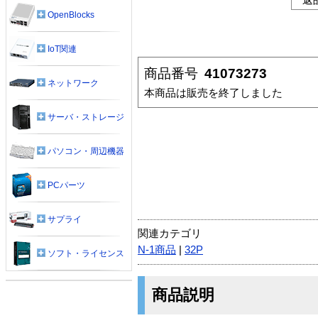
OpenBlocks
IoT関連
商品番号
41073273
ネットワーク
本商品は販売を終了しました
サーバ・ストレージ
パソコン・周辺機器
PCパーツ
サプライ
関連カテゴリ
N-1商品
|
32P
ソフト・ライセンス
商品説明