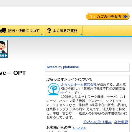
Tweets by platonline
ve – OPT
ぷらっとオンラインについて
ぷらっとホーム株式会社
が運用する、法人取
引に特化した「業務用IT機器専門の調達支援
サイト」です。
1999年よりネットワーク機器、サーバ、スト
レージ、パソコン周辺機器、PCパーツ、ソフトウェ
ア、ライセンスなど、業務用IT機器中心に販売。品揃え
は業界トップクラスの約5.5万点です。法人取引に特化
し、学校・官公庁・一般法人のお客様の請求書後払いに
も対応しています。
IPv6への取り組み
会社概要
お客様からの声
もっと見る