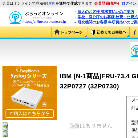
会員はオンラインで見積書(
)を
無料で作成
できます
会員登録(無料)
ログイン
見本
法人のお客様 請求書払いのご案内
学校・官公庁のお客様 校費・公費
研究機関のお客様 科研費払いのご案
IBM [N-1商品]FRU-73.4 GB
32P0727 (32P0730)
メ
商
型
保
返