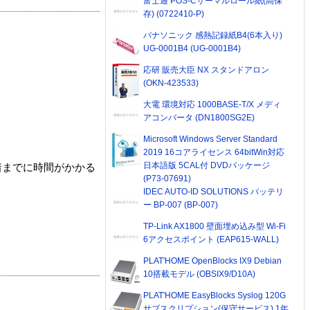
富士通 POS-Cサーマルロール紙(高保
存) (0722410-P)
パナソニック 感熱記録紙B4(6本入り)
UG-0001B4 (UG-0001B4)
応研 販売大臣 NX スタンドアロン
(OKN-423533)
大電 環境対応 1000BASE-T/X メディ
アコンバータ (DN1800SG2E)
Microsoft Windows Server Standard
2019 16コアライセンス 64bitWin対応
日本語版 5CAL付 DVDパッケージ
着までに時間がかかる
(P73-07691)
IDEC AUTO-ID SOLUTIONS バッテリ
ー BP-007 (BP-007)
TP-Link AX1800 壁面埋め込み型 Wi-Fi
6アクセスポイント (EAP615-WALL)
PLAT'HOME OpenBlocks IX9 Debian
10搭載モデル (OBSIX9/D10A)
PLAT'HOME EasyBlocks Syslog 120G
サブスクリプション(保守サービス) 1年