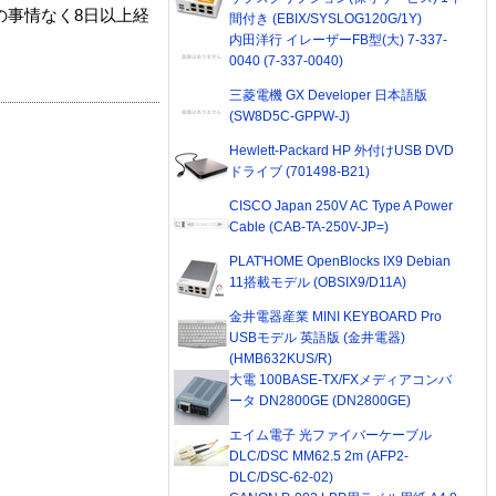
の事情なく8日以上経
間付き (EBIX/SYSLOG120G/1Y)
内田洋行 イレーザーFB型(大) 7-337-
0040 (7-337-0040)
三菱電機 GX Developer 日本語版
(SW8D5C-GPPW-J)
Hewlett-Packard HP 外付けUSB DVD
ドライブ (701498-B21)
CISCO Japan 250V AC Type A Power
Cable (CAB-TA-250V-JP=)
PLAT'HOME OpenBlocks IX9 Debian
11搭載モデル (OBSIX9/D11A)
金井電器産業 MINI KEYBOARD Pro
USBモデル 英語版 (金井電器)
(HMB632KUS/R)
大電 100BASE-TX/FXメディアコンバ
ータ DN2800GE (DN2800GE)
エイム電子 光ファイバーケーブル
DLC/DSC MM62.5 2m (AFP2-
DLC/DSC-62-02)