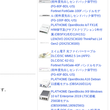
(初年度先出しセンドバック保守付)
(FG-80F-BDL-US)
Fortinet FortiGate-100F バンドルモデ
ル (初年度先出しセンドバック保守付)
(FG-100F-BDL-US)
PLAT'HOME OpenBlocks IoT FX1/E
H/W保守及びサブスクリプション1年付
属 (OBSFX1/E/D11/H1S1)
LENOVO 20X2SC8G00 ThinkPad L14
Gen2 (20X2SC8G00)
エイム電子 光ファイバーケーブル
DLC/DSC MM62.5 1m (AFP2-
DLC/DSC-62-01)
Fortinet FortiGate-40F バンドルモデル
(初年度先出しセンドバック保守付)
(FG-40F-BDL-US)
PLAT'HOME OpenBlocks A16 Debian
11搭載モデル (OBSA16/D11A)
ます。
PLAT'HOME OpenBlocks IX9 Windows
10 IoT Enterprise 2019 LTSC搭載
256GBモデル
(OBSIX9/W/L1809/256G)