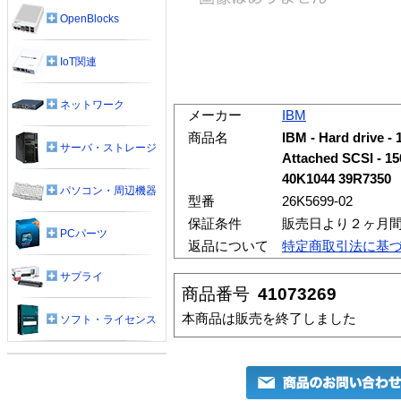
OpenBlocks
IoT関連
ネットワーク
メーカー
IBM
商品名
IBM - Hard drive - 
サーバ・ストレージ
Attached SCSI - 1
40K1044 39R7350
パソコン・周辺機器
型番
26K5699-02
保証条件
販売日より２ヶ月
PCパーツ
返品について
特定商取引法に基
サプライ
商品番号
41073269
本商品は販売を終了しました
ソフト・ライセンス