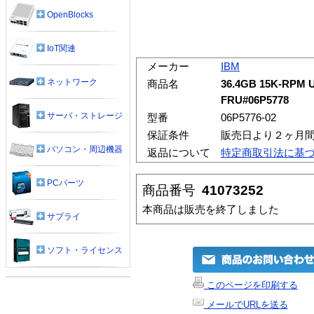
OpenBlocks
IoT関連
メーカー
IBM
ネットワーク
商品名
36.4GB 15K-RPM U
FRU#06P5778
サーバ・ストレージ
型番
06P5776-02
保証条件
販売日より２ヶ月
パソコン・周辺機器
返品について
特定商取引法に基
PCパーツ
商品番号
41073252
本商品は販売を終了しました
サプライ
ソフト・ライセンス
このページを印刷する
メールでURLを送る