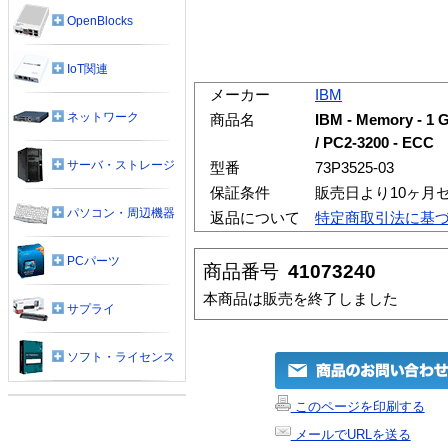
OpenBlocks
IoT関連
メーカー
IBM
ネットワーク
商品名
IBM - Memory - 1 G
/ PC2-3200 - ECC
サーバ・ストレージ
型番
73P3525-03
保証条件
販売日より10ヶ月
パソコン・周辺機器
返品について
特定商取引法に基
PCパーツ
商品番号
41073240
本商品は販売を終了しました
サプライ
ソフト・ライセンス
このページを印刷する
メールでURLを送る