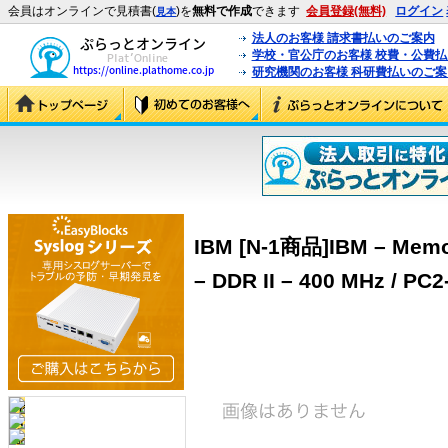
会員はオンラインで見積書(
)を
無料で作成
できます
会員登録(無料)
ログイン
見本
法人のお客様 請求書払いのご案内
学校・官公庁のお客様 校費・公費
研究機関のお客様 科研費払いのご案
IBM [N-1商品]IBM – Memor
– DDR II – 400 MHz / PC