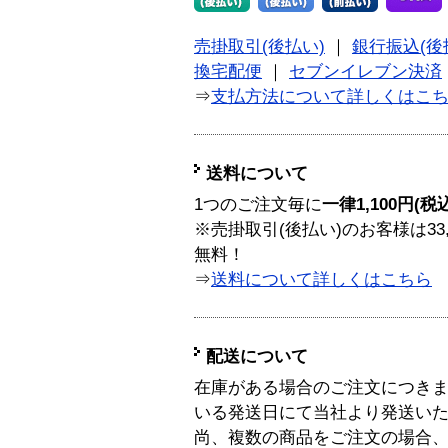
売掛取引(後払い)
｜
銀行振込(後
換宅配便
｜
セブンイレブン決済
⇒
支払方法について詳しくはこ
送料について
1つのご注文毎に
一律1,100円(税
※売掛取引(後払い)のお客様は33
無料！
⇒
送料について詳しくはこちら
配送について
在庫がある場合のご注文につき
いる発送日にて当社より発送い
尚、複数の商品をご注文の場合