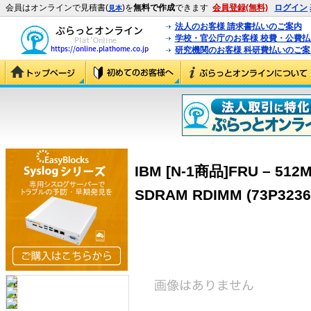
会員はオンラインで見積書(
)を
無料で作成
できます
会員登録(無料)
ログイン
見本
法人のお客様 請求書払いのご案内
学校・官公庁のお客様 校費・公費
研究機関のお客様 科研費払いのご案
IBM [N-1商品]FRU – 512
SDRAM RDIMM (73P3236