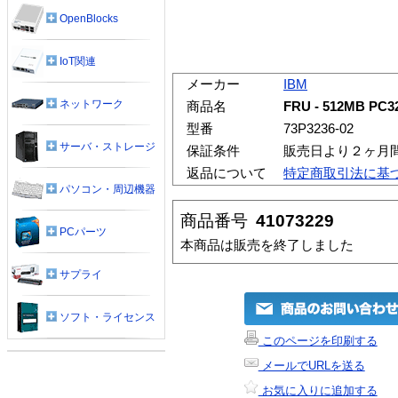
OpenBlocks
IoT関連
メーカー
IBM
ネットワーク
商品名
FRU - 512MB PC
型番
73P3236-02
サーバ・ストレージ
保証条件
販売日より２ヶ月
返品について
特定商取引法に基
パソコン・周辺機器
商品番号
41073229
PCパーツ
本商品は販売を終了しました
サプライ
ソフト・ライセンス
このページを印刷する
メールでURLを送る
お気に入りに追加する