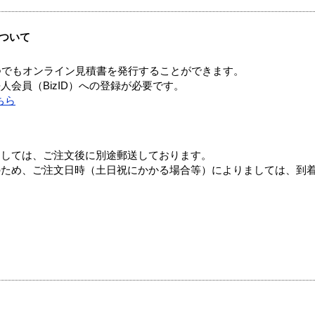
ついて
つでもオンライン見積書を発行することができます。
会員（BizID）への登録が必要です。
ちら
ましては、ご注文後に別途郵送しております。
のため、ご注文日時（土日祝にかかる場合等）によりましては、到