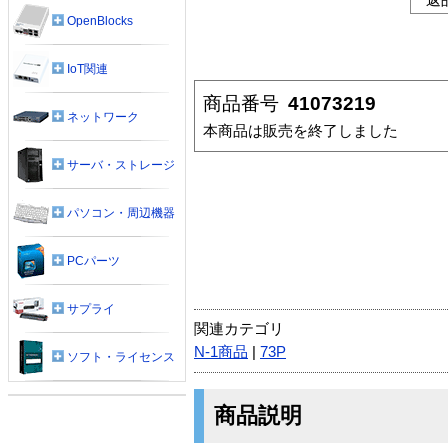
OpenBlocks
IoT関連
商品番号
41073219
ネットワーク
本商品は販売を終了しました
サーバ・ストレージ
パソコン・周辺機器
PCパーツ
サプライ
関連カテゴリ
N-1商品
|
73P
ソフト・ライセンス
商品説明