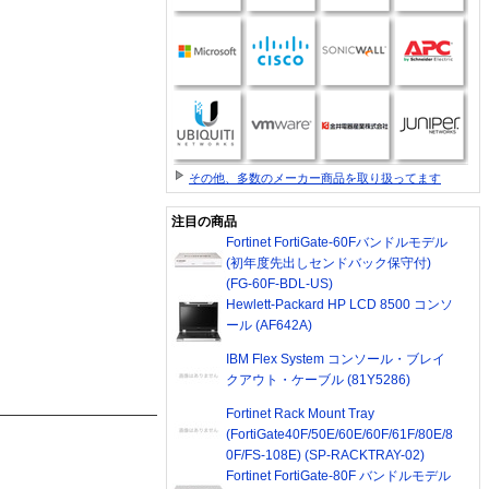
その他、多数のメーカー商品を取り扱ってます
注目の商品
Fortinet FortiGate-60Fバンドルモデル
(初年度先出しセンドバック保守付)
(FG-60F-BDL-US)
Hewlett-Packard HP LCD 8500 コンソ
ール (AF642A)
IBM Flex System コンソール・ブレイ
クアウト・ケーブル (81Y5286)
Fortinet Rack Mount Tray
(FortiGate40F/50E/60E/60F/61F/80E/8
0F/FS-108E) (SP-RACKTRAY-02)
Fortinet FortiGate-80F バンドルモデル