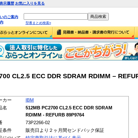
表示履歴
お気に入りを見る
払いのご案内
内
型番まとめ検索»
700 CL2.5 ECC DDR SDRAM RDIMM – REFU
ーカー
IBM
品名
512MB PC2700 CL2.5 ECC DDR SDRAM
RDIMM - REFURB 89P9764
番
73P2266-02
証条件
販売日より２ヶ月間センドバック保証
品について
特定商取引法に基づく表示