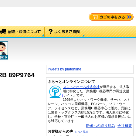
Tweets by platonline
RB 89P9764
ぷらっとオンラインについて
ぷらっとホーム株式会社
が運用する、法人取
引に特化した「業務用IT機器専門の調達支援
サイト」です。
1999年よりネットワーク機器、サーバ、スト
レージ、パソコン周辺機器、PCパーツ、ソフトウェ
ア、ライセンスなど、業務用IT機器中心に販売。品揃え
は業界トップクラスの約5.5万点です。法人取引に特化
し、学校・官公庁・一般法人のお客様の請求書後払いに
も対応しています。
IPv6への取り組み
会社概要
お客様からの声
もっと見る