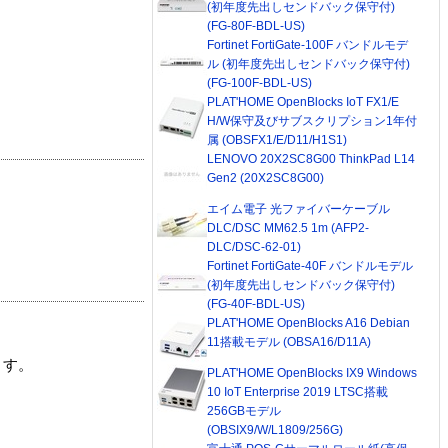
(初年度先出しセンドバック保守付)
(FG-80F-BDL-US)
Fortinet FortiGate-100F バンドルモデ
ル (初年度先出しセンドバック保守付)
(FG-100F-BDL-US)
PLAT'HOME OpenBlocks IoT FX1/E
H/W保守及びサブスクリプション1年付
属 (OBSFX1/E/D11/H1S1)
LENOVO 20X2SC8G00 ThinkPad L14
Gen2 (20X2SC8G00)
エイム電子 光ファイバーケーブル
DLC/DSC MM62.5 1m (AFP2-
DLC/DSC-62-01)
Fortinet FortiGate-40F バンドルモデル
(初年度先出しセンドバック保守付)
(FG-40F-BDL-US)
PLAT'HOME OpenBlocks A16 Debian
11搭載モデル (OBSA16/D11A)
ます。
PLAT'HOME OpenBlocks IX9 Windows
10 IoT Enterprise 2019 LTSC搭載
256GBモデル
(OBSIX9/W/L1809/256G)