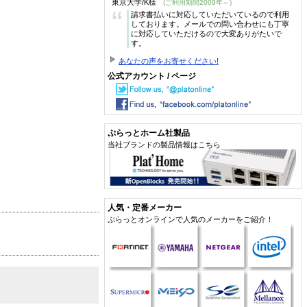
東京大学/K様
(ご利用期間2009年～)
“
請求書払いに対応していただいているので利用
しております。メールでの問い合わせにも丁寧
に対応していただけるので大変ありがたいで
す。
あなたの声をお寄せください!
公式アカウント / ページ
ぷらっとホーム社製品
当社ブランドの製品情報はこちら
人気・定番メーカー
ぷらっとオンラインで人気のメーカーをご紹介！