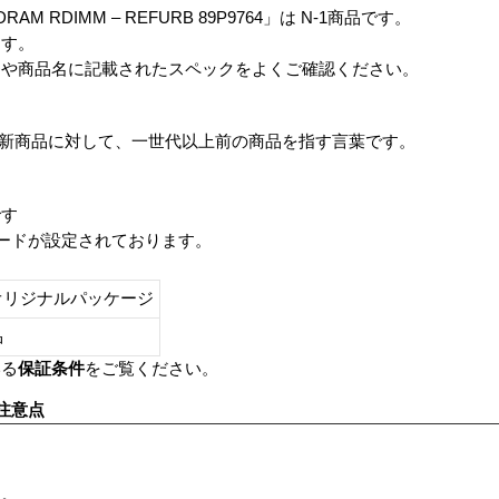
 SDRAM RDIMM – REFURB 89P9764」は N-1商品です。
ます。
番や商品名に記載されたスペックをよくご確認ください。
は、最新商品に対して、一世代以上前の商品を指す言葉です。
です
レードが設定されております。
オリジナルパッケージ
し品
いる
保証条件
をご覧ください。
注意点
す。