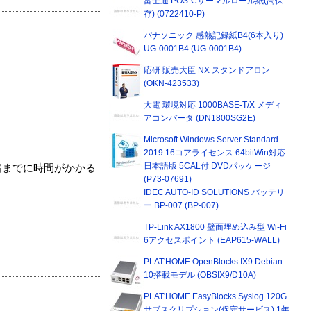
富士通 POS-Cサーマルロール紙(高保
存) (0722410-P)
パナソニック 感熱記録紙B4(6本入り)
UG-0001B4 (UG-0001B4)
応研 販売大臣 NX スタンドアロン
(OKN-423533)
大電 環境対応 1000BASE-T/X メディ
アコンバータ (DN1800SG2E)
Microsoft Windows Server Standard
2019 16コアライセンス 64bitWin対応
日本語版 5CAL付 DVDパッケージ
着までに時間がかかる
(P73-07691)
IDEC AUTO-ID SOLUTIONS バッテリ
ー BP-007 (BP-007)
TP-Link AX1800 壁面埋め込み型 Wi-Fi
6アクセスポイント (EAP615-WALL)
PLAT'HOME OpenBlocks IX9 Debian
10搭載モデル (OBSIX9/D10A)
PLAT'HOME EasyBlocks Syslog 120G
サブスクリプション(保守サービス) 1年