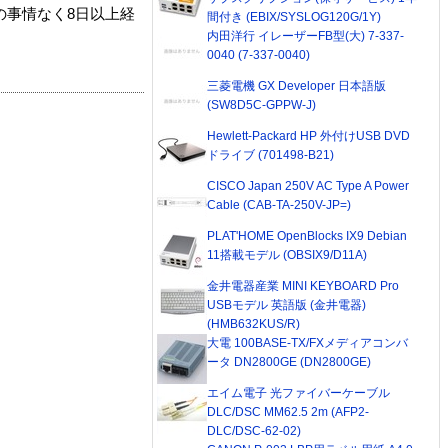
の事情なく8日以上経
間付き (EBIX/SYSLOG120G/1Y)
内田洋行 イレーザーFB型(大) 7-337-
0040 (7-337-0040)
三菱電機 GX Developer 日本語版
(SW8D5C-GPPW-J)
Hewlett-Packard HP 外付けUSB DVD
ドライブ (701498-B21)
CISCO Japan 250V AC Type A Power
Cable (CAB-TA-250V-JP=)
PLAT'HOME OpenBlocks IX9 Debian
11搭載モデル (OBSIX9/D11A)
金井電器産業 MINI KEYBOARD Pro
USBモデル 英語版 (金井電器)
(HMB632KUS/R)
大電 100BASE-TX/FXメディアコンバ
ータ DN2800GE (DN2800GE)
エイム電子 光ファイバーケーブル
DLC/DSC MM62.5 2m (AFP2-
DLC/DSC-62-02)