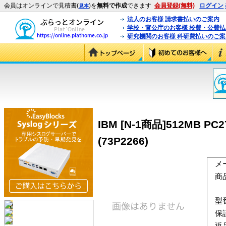
会員はオンラインで見積書(
)を
無料で作成
できます
会員登録(無料)
ログイン
見本
法人のお客様 請求書払いのご案内
学校・官公庁のお客様 校費・公費
研究機関のお客様 科研費払いのご案
IBM [N-1商品]512MB PC2
(73P2266)
メ
商
型
保
返