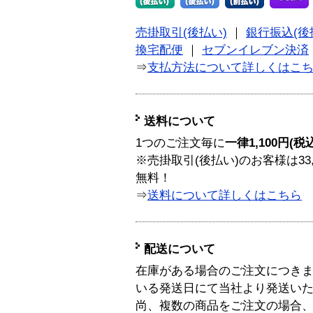
売掛取引(後払い)
｜
銀行振込(後
換宅配便
｜
セブンイレブン決済
⇒
支払方法について詳しくはこ
送料について
1つのご注文毎に
一律1,100円(税
※売掛取引(後払い)のお客様は33
無料！
⇒
送料について詳しくはこちら
配送について
在庫がある場合のご注文につき
いる発送日にて当社より発送い
尚、複数の商品をご注文の場合