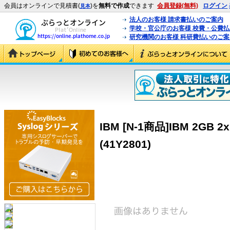
会員はオンラインで見積書(
)を
無料で作成
できます
会員登録(無料)
ログイン
見本
法人のお客様 請求書払いのご案内
学校・官公庁のお客様 校費・公費
研究機関のお客様 科研費払いのご案
IBM [N-1商品]IBM 2GB 2x
(41Y2801)