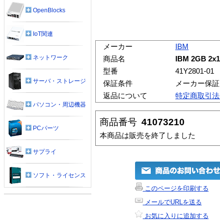
OpenBlocks
IoT関連
メーカー
IBM
ネットワーク
商品名
IBM 2GB 2x
型番
41Y2801-01
サーバ・ストレージ
保証条件
メーカー保証
返品について
特定商取引法
パソコン・周辺機器
商品番号
41073210
PCパーツ
本商品は販売を終了しました
サプライ
ソフト・ライセンス
このページを印刷する
メールでURLを送る
お気に入りに追加する