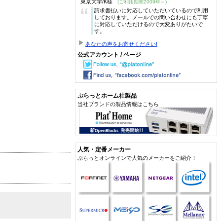
東京大学/K様
(ご利用期間2009年～)
“
請求書払いに対応していただいているので利用
しております。メールでの問い合わせにも丁寧
に対応していただけるので大変ありがたいで
す。
あなたの声をお寄せください!
公式アカウント / ページ
ぷらっとホーム社製品
当社ブランドの製品情報はこちら
人気・定番メーカー
ぷらっとオンラインで人気のメーカーをご紹介！