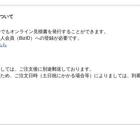
ついて
つでもオンライン見積書を発行することができます。
会員（BizID）への登録が必要です。
ちら
ましては、ご注文後に別途郵送しております。
のため、ご注文日時（土日祝にかかる場合等）によりましては、到