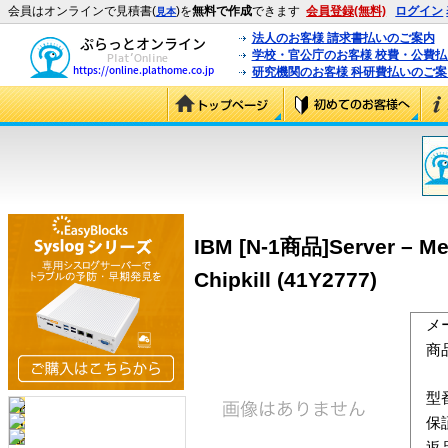
会員はオンラインで見積書(
)を
無料で作成
できます
会員登録(無料)
ログイン
見本
法人のお客様 請求書払いのご案内
学校・官公庁のお客様 校費・公費
研究機関のお客様 科研費払いのご案
IBM [N-1商品]Server – Mem
Chipkill (41Y2777)
メ
商
型
保
返