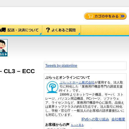
Tweets by platonline
 – CL3 – ECC
ぷらっとオンラインについて
ぷらっとホーム株式会社
が運用する、法人取
引に特化した「業務用IT機器専門の調達支援
サイト」です。
1999年よりネットワーク機器、サーバ、スト
レージ、パソコン周辺機器、PCパーツ、ソフトウェ
ア、ライセンスなど、業務用IT機器中心に販売。品揃え
は業界トップクラスの約5.5万点です。法人取引に特化
し、学校・官公庁・一般法人のお客様の請求書後払いに
も対応しています。
IPv6への取り組み
会社概要
お客様からの声
もっと見る