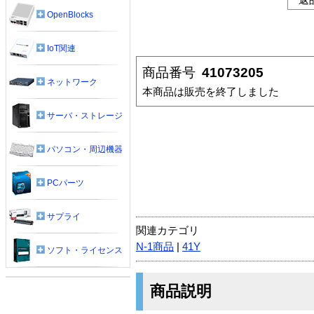
OpenBlocks
IoT関連
商品番号
41073205
ネットワーク
本商品は販売を終了しました
サーバ・ストレージ
パソコン・周辺機器
PCパーツ
サプライ
関連カテゴリ
N-1商品
|
41Y
ソフト・ライセンス
商品説明