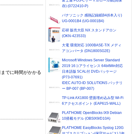
富士通 POS-Cサーマルロール紙(高保
存) (0722410-P)
パナソニック 感熱記録紙B4(6本入り)
UG-0001B4 (UG-0001B4)
応研 販売大臣 NX スタンドアロン
(OKN-423533)
大電 環境対応 1000BASE-T/X メディ
アコンバータ (DN1800SG2E)
Microsoft Windows Server Standard
2019 16コアライセンス 64bitWin対応
日本語版 5CAL付 DVDパッケージ
着までに時間がかかる
(P73-07691)
IDEC AUTO-ID SOLUTIONS バッテリ
ー BP-007 (BP-007)
TP-Link AX1800 壁面埋め込み型 Wi-Fi
6アクセスポイント (EAP615-WALL)
PLAT'HOME OpenBlocks IX9 Debian
10搭載モデル (OBSIX9/D10A)
PLAT'HOME EasyBlocks Syslog 120G
サブスクリプション(保守サービス) 1年