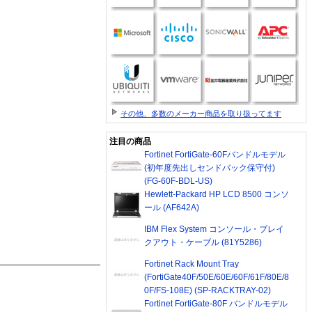
その他、多数のメーカー商品を取り扱ってます
注目の商品
Fortinet FortiGate-60Fバンドルモデル
(初年度先出しセンドバック保守付)
(FG-60F-BDL-US)
Hewlett-Packard HP LCD 8500 コンソ
ール (AF642A)
IBM Flex System コンソール・ブレイ
クアウト・ケーブル (81Y5286)
Fortinet Rack Mount Tray
(FortiGate40F/50E/60E/60F/61F/80E/8
0F/FS-108E) (SP-RACKTRAY-02)
Fortinet FortiGate-80F バンドルモデル