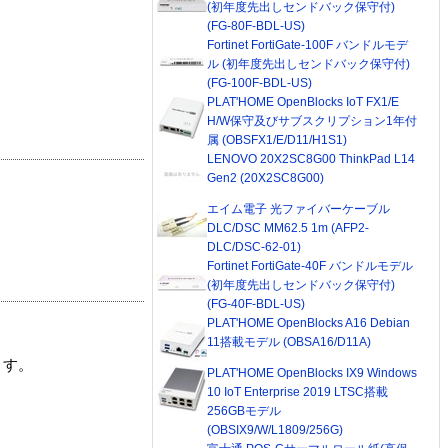
(初年度先出しセンドバック保守付)
(FG-80F-BDL-US)
Fortinet FortiGate-100F バンドルモデ
ル (初年度先出しセンドバック保守付)
(FG-100F-BDL-US)
PLAT'HOME OpenBlocks IoT FX1/E
H/W保守及びサブスクリプション1年付
属 (OBSFX1/E/D11/H1S1)
LENOVO 20X2SC8G00 ThinkPad L14
Gen2 (20X2SC8G00)
エイム電子 光ファイバーケーブル
DLC/DSC MM62.5 1m (AFP2-
DLC/DSC-62-01)
Fortinet FortiGate-40F バンドルモデル
(初年度先出しセンドバック保守付)
(FG-40F-BDL-US)
PLAT'HOME OpenBlocks A16 Debian
11搭載モデル (OBSA16/D11A)
ます。
PLAT'HOME OpenBlocks IX9 Windows
10 IoT Enterprise 2019 LTSC搭載
256GBモデル
(OBSIX9/W/L1809/256G)