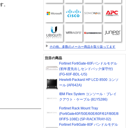
品です。
その他、多数のメーカー商品を取り扱ってます
注目の商品
Fortinet FortiGate-60Fバンドルモデル
(初年度先出しセンドバック保守付)
(FG-60F-BDL-US)
Hewlett-Packard HP LCD 8500 コンソ
ール (AF642A)
IBM Flex System コンソール・ブレイ
クアウト・ケーブル (81Y5286)
Fortinet Rack Mount Tray
(FortiGate40F/50E/60E/60F/61F/80E/8
0F/FS-108E) (SP-RACKTRAY-02)
Fortinet FortiGate-80F バンドルモデル