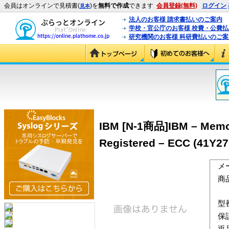
会員はオンラインで見積書(
)を
無料で作成
できます
会員登録(無料)
ログイン
見本
法人のお客様 請求書払いのご案内
学校・官公庁のお客様 校費・公費
研究機関のお客様 科研費払いのご案
IBM [N-1商品]IBM – Memor
Registered – ECC (41Y27
メ
商
型
保
返