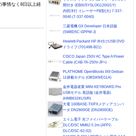
の事情なく8日以上経
間付き (EBIX/SYSLOG120G/1Y)
内田洋行 イレーザーFB型(大) 7-337-
0040 (7-337-0040)
三菱電機 GX Developer 日本語版
(SW8D5C-GPPW-J)
Hewlett-Packard HP 外付けUSB DVD
ドライブ (701498-B21)
CISCO Japan 250V AC Type A Power
Cable (CAB-TA-250V-JP=)
PLAT'HOME OpenBlocks IX9 Debian
11搭載モデル (OBSIX9/D11A)
金井電器産業 MINI KEYBOARD Pro
USBモデル 英語版 (金井電器)
(HMB632KUS/R)
大電 100BASE-TX/FXメディアコンバ
ータ DN2800GE (DN2800GE)
エイム電子 光ファイバーケーブル
DLC/DSC MM62.5 2m (AFP2-
DLC/DSC-62-02)