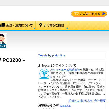
Tweets by platonline
/ PC3200 –
ぷらっとオンラインについて
ぷらっとホーム株式会社
が運用する、法人取
引に特化した「業務用IT機器専門の調達支援
サイト」です。
1999年よりネットワーク機器、サーバ、スト
レージ、パソコン周辺機器、PCパーツ、ソフトウェ
ア、ライセンスなど、業務用IT機器中心に販売。品揃え
は業界トップクラスの約5.5万点です。法人取引に特化
し、学校・官公庁・一般法人のお客様の請求書後払いに
も対応しています。
IPv6への取り組み
会社概要
お客様からの声
もっと見る