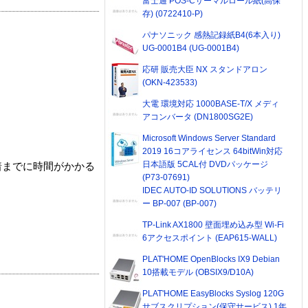
富士通 POS-Cサーマルロール紙(高保
存) (0722410-P)
パナソニック 感熱記録紙B4(6本入り)
UG-0001B4 (UG-0001B4)
応研 販売大臣 NX スタンドアロン
(OKN-423533)
大電 環境対応 1000BASE-T/X メディ
アコンバータ (DN1800SG2E)
Microsoft Windows Server Standard
2019 16コアライセンス 64bitWin対応
日本語版 5CAL付 DVDパッケージ
着までに時間がかかる
(P73-07691)
IDEC AUTO-ID SOLUTIONS バッテリ
ー BP-007 (BP-007)
TP-Link AX1800 壁面埋め込み型 Wi-Fi
6アクセスポイント (EAP615-WALL)
PLAT'HOME OpenBlocks IX9 Debian
10搭載モデル (OBSIX9/D10A)
PLAT'HOME EasyBlocks Syslog 120G
サブスクリプション(保守サービス) 1年