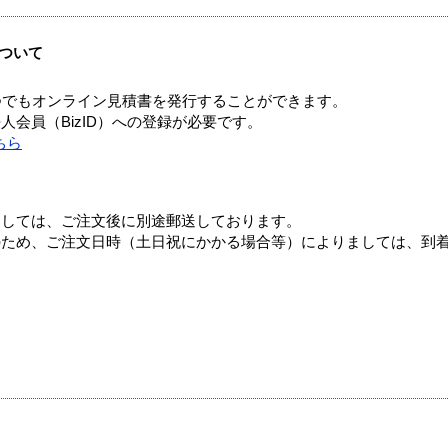
ついて
つでもオンライン見積書を発行することができます。
会員（BizID）への登録が必要です。
ちら
ましては、ご注文後に別途郵送しております。
のため、ご注文日時（土日祝にかかる場合等）によりましては、到