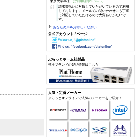
東京大学/K様
(ご利用期間2009年～)
“
請求書払いに対応していただいているので利用
しております。メールでの問い合わせにも丁寧
に対応していただけるので大変ありがたいで
す。
あなたの声をお寄せください!
公式アカウント / ページ
ぷらっとホーム社製品
当社ブランドの製品情報はこちら
人気・定番メーカー
ぷらっとオンラインで人気のメーカーをご紹介！