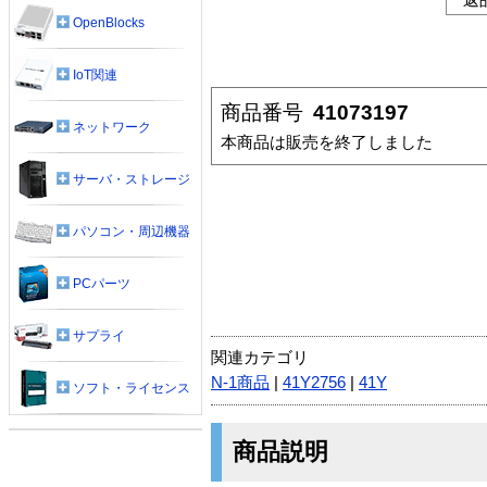
OpenBlocks
IoT関連
商品番号
41073197
ネットワーク
本商品は販売を終了しました
サーバ・ストレージ
パソコン・周辺機器
PCパーツ
サプライ
関連カテゴリ
N-1商品
|
41Y2756
|
41Y
ソフト・ライセンス
商品説明