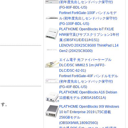
(初年度先出しセンドバック保守付)
(FG-80F-BDL-US)
Fortinet FortiGate-100F バンドルモデ
ル (初年度先出しセンドバック保守付)
(FG-100F-BDL-US)
PLAT'HOME OpenBlocks IoT FX1/E
H/W保守及びサブスクリプション1年付
属 (OBSFX1/E/D11/H1S1)
LENOVO 20X2SC8G00 ThinkPad L14
Gen2 (20X2SC8G00)
エイム電子 光ファイバーケーブル
DLC/DSC MM62.5 1m (AFP2-
DLC/DSC-62-01)
Fortinet FortiGate-40F バンドルモデル
(初年度先出しセンドバック保守付)
(FG-40F-BDL-US)
PLAT'HOME OpenBlocks A16 Debian
11搭載モデル (OBSA16/D11A)
ます。
PLAT'HOME OpenBlocks IX9 Windows
10 IoT Enterprise 2019 LTSC搭載
256GBモデル
(OBSIX9/W/L1809/256G)