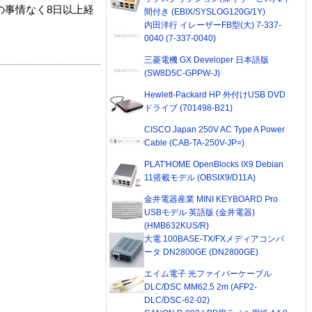
の事情なく8日以上経
間付き (EBIX/SYSLOG120G/1Y)
内田洋行 イレーザーFB型(大) 7-337-
0040 (7-337-0040)
三菱電機 GX Developer 日本語版
(SW8D5C-GPPW-J)
Hewlett-Packard HP 外付けUSB DVD
ドライブ (701498-B21)
CISCO Japan 250V AC Type A Power
Cable (CAB-TA-250V-JP=)
PLAT'HOME OpenBlocks IX9 Debian
11搭載モデル (OBSIX9/D11A)
金井電器産業 MINI KEYBOARD Pro
USBモデル 英語版 (金井電器)
(HMB632KUS/R)
大電 100BASE-TX/FXメディアコンバ
ータ DN2800GE (DN2800GE)
エイム電子 光ファイバーケーブル
DLC/DSC MM62.5 2m (AFP2-
DLC/DSC-62-02)