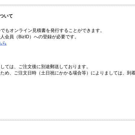
ついて
つでもオンライン見積書を発行することができます。
会員（BizID）への登録が必要です。
ちら
ましては、ご注文後に別途郵送しております。
のため、ご注文日時（土日祝にかかる場合等）によりましては、到