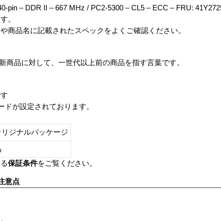
40-pin – DDR II – 667 MHz / PC2-5300 – CL5 – ECC – FRU: 
ます。
番や商品名に記載されたスペックをよくご確認ください。
は、最新商品に対して、一世代以上前の商品を指す言葉です。
です
レードが設定されております。
オリジナルパッケージ
し品
いる
保証条件
をご覧ください。
注意点
す。