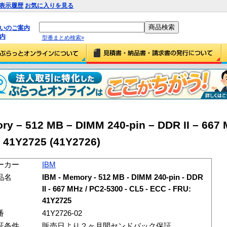
表示履歴
お気に入りを見る
払いのご案内
内
型番まとめ検索»
 – 512 MB – DIMM 240-pin – DDR II – 667 
 41Y2725 (41Y2726)
ーカー
IBM
品名
IBM - Memory - 512 MB - DIMM 240-pin - DDR
II - 667 MHz / PC2-5300 - CL5 - ECC - FRU:
41Y2725
番
41Y2726-02
証条件
販売日より２ヶ月間センドバック保証