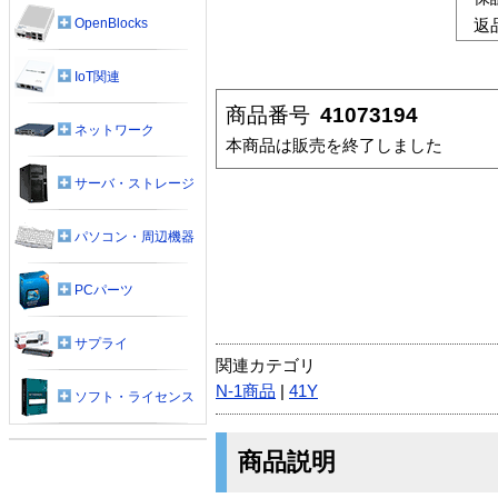
OpenBlocks
返
IoT関連
商品番号
41073194
ネットワーク
本商品は販売を終了しました
サーバ・ストレージ
パソコン・周辺機器
PCパーツ
サプライ
関連カテゴリ
N-1商品
|
41Y
ソフト・ライセンス
商品説明