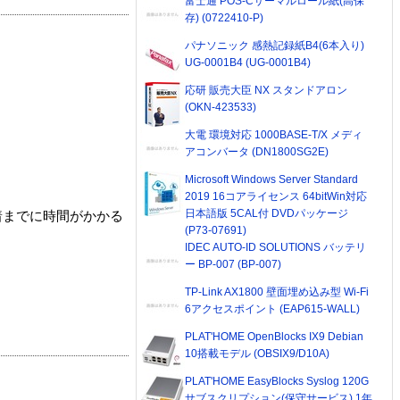
富士通 POS-Cサーマルロール紙(高保
存) (0722410-P)
パナソニック 感熱記録紙B4(6本入り)
UG-0001B4 (UG-0001B4)
応研 販売大臣 NX スタンドアロン
(OKN-423533)
大電 環境対応 1000BASE-T/X メディ
アコンバータ (DN1800SG2E)
Microsoft Windows Server Standard
2019 16コアライセンス 64bitWin対応
日本語版 5CAL付 DVDパッケージ
着までに時間がかかる
(P73-07691)
IDEC AUTO-ID SOLUTIONS バッテリ
ー BP-007 (BP-007)
TP-Link AX1800 壁面埋め込み型 Wi-Fi
6アクセスポイント (EAP615-WALL)
PLAT'HOME OpenBlocks IX9 Debian
10搭載モデル (OBSIX9/D10A)
PLAT'HOME EasyBlocks Syslog 120G
サブスクリプション(保守サービス) 1年