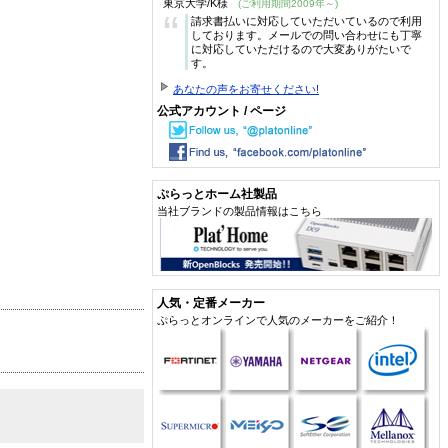
東京大学/K様
(ご利用期間2009年～)
“
請求書払いに対応していただいているので利用
しております。メールでの問い合わせにも丁寧
に対応していただけるので大変ありがたいで
す。
あなたの声をお寄せください!
公式アカウント / ページ
ぷらっとホーム社製品
当社ブランドの製品情報はこちら
人気・定番メーカー
ぷらっとオンラインで人気のメーカーをご紹介！