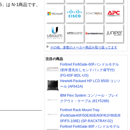
41Y2725」は N-1商品です。
その他、多数のメーカー商品を取り扱ってます
注目の商品
Fortinet FortiGate-60Fバンドルモデル
(初年度先出しセンドバック保守付)
(FG-60F-BDL-US)
Hewlett-Packard HP LCD 8500 コンソ
ール (AF642A)
IBM Flex System コンソール・ブレイ
クアウト・ケーブル (81Y5286)
Fortinet Rack Mount Tray
(FortiGate40F/50E/60E/60F/61F/80E/8
0F/FS-108E) (SP-RACKTRAY-02)
Fortinet FortiGate-80F バンドルモデル