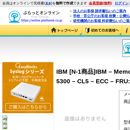
会員はオンラインで見積書(
)を
無料で作成
できます
会員登録(無料)
ログイン
見本
法人のお客様 請求書払いのご案内
学校・官公庁のお客様 校費・公費
研究機関のお客様 科研費払いのご案
IBM [N-1商品]IBM – Memory
5300 – CL5 – ECC – FRU:
メ
商
型
保