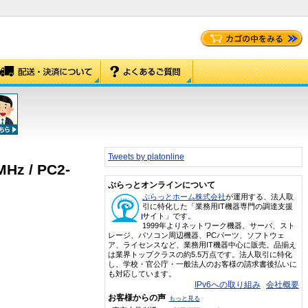
Tweets by platonline
MHz / PC2-
ぷらっとオンラインについて
ぷらっとホーム株式会社
が運用する、法人取
引に特化した「業務用IT機器専門の調達支援
サイト」です。
1999年よりネットワーク機器、サーバ、スト
レージ、パソコン周辺機器、PCパーツ、ソフトウェ
ア、ライセンスなど、業務用IT機器中心に販売。品揃え
は業界トップクラスの約5.5万点です。法人取引に特化
し、学校・官公庁・一般法人のお客様の請求書後払いに
も対応しています。
IPv6への取り組み
会社概要
お客様からの声
もっと見る