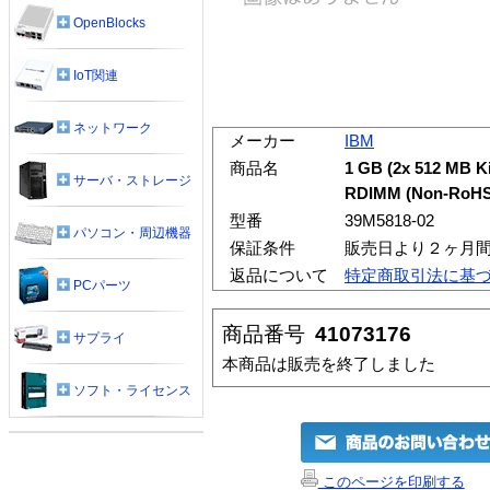
OpenBlocks
IoT関連
ネットワーク
メーカー
IBM
商品名
1 GB (2x 512 MB 
サーバ・ストレージ
RDIMM (Non-RoHS
型番
39M5818-02
パソコン・周辺機器
保証条件
販売日より２ヶ月
返品について
特定商取引法に基
PCパーツ
商品番号
41073176
サプライ
本商品は販売を終了しました
ソフト・ライセンス
このページを印刷する