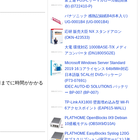
富士通 POS-Cサーマルロール紙(高保
存) (0722410-P)
パナソニック 感熱記録紙B4(6本入り)
UG-0001B4 (UG-0001B4)
応研 販売大臣 NX スタンドアロン
(OKN-423533)
大電 環境対応 1000BASE-T/X メディ
アコンバータ (DN1800SG2E)
Microsoft Windows Server Standard
2019 16コアライセンス 64bitWin対応
日本語版 5CAL付 DVDパッケージ
(P73-07691)
着までに時間がかかる
IDEC AUTO-ID SOLUTIONS バッテリ
ー BP-007 (BP-007)
TP-Link AX1800 壁面埋め込み型 Wi-Fi
6アクセスポイント (EAP615-WALL)
PLAT'HOME OpenBlocks IX9 Debian
10搭載モデル (OBSIX9/D10A)
PLAT'HOME EasyBlocks Syslog 120G
サブスクリプション(保守サービス) 1年