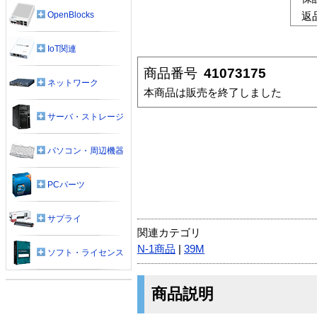
OpenBlocks
返
IoT関連
商品番号
41073175
ネットワーク
本商品は販売を終了しました
サーバ・ストレージ
パソコン・周辺機器
PCパーツ
サプライ
関連カテゴリ
N-1商品
|
39M
ソフト・ライセンス
商品説明