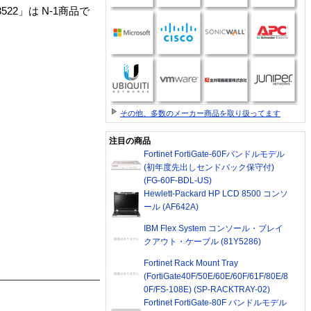
73P3522」は N-1商品で
その他、多数のメーカー商品を取り扱ってます
注目の商品
Fortinet FortiGate-60Fバンドルモデル
(初年度先出しセンドバック保守付)
(FG-60F-BDL-US)
Hewlett-Packard HP LCD 8500 コンソ
ール (AF642A)
IBM Flex System コンソール・ブレイ
クアウト・ケーブル (81Y5286)
Fortinet Rack Mount Tray
(FortiGate40F/50E/60E/60F/61F/80E/8
0F/FS-108E) (SP-RACKTRAY-02)
Fortinet FortiGate-80F バンドルモデル