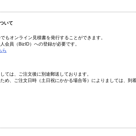
ついて
つでもオンライン見積書を発行することができます。
会員（BizID）への登録が必要です。
ちら
ましては、ご注文後に別途郵送しております。
のため、ご注文日時（土日祝にかかる場合等）によりましては、到