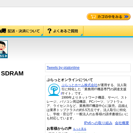
Tweets by platonline
l SDRAM
ぷらっとオンラインについて
ぷらっとホーム株式会社
が運用する、法人取
引に特化した「業務用IT機器専門の調達支援
サイト」です。
1999年よりネットワーク機器、サーバ、スト
レージ、パソコン周辺機器、PCパーツ、ソフトウェ
ア、ライセンスなど、業務用IT機器中心に販売。品揃え
は業界トップクラスの約5.5万点です。法人取引に特化
し、学校・官公庁・一般法人のお客様の請求書後払いに
も対応しています。
IPv6への取り組み
会社概要
お客様からの声
もっと見る