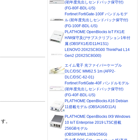
(初年度先出しセンドバック保守付)
(FG-80F-BDL-US)
Fortinet FortiGate-100F バンドルモデ
ル (初年度先出しセンドバック保守付)
(FG-100F-BDL-US)
PLAT'HOME OpenBlocks IoT FX1/E
H/W保守及びサブスクリプション1年付
属 (OBSFX1/E/D11/H1S1)
LENOVO 20X2SC8G00 ThinkPad L14
Gen2 (20X2SC8G00)
エイム電子 光ファイバーケーブル
DLC/DSC MM62.5 1m (AFP2-
DLC/DSC-62-01)
Fortinet FortiGate-40F バンドルモデル
(初年度先出しセンドバック保守付)
(FG-40F-BDL-US)
PLAT'HOME OpenBlocks A16 Debian
11搭載モデル (OBSA16/D11A)
PLAT'HOME OpenBlocks IX9 Windows
ます。
10 IoT Enterprise 2019 LTSC搭載
256GBモデル
(OBSIX9/W/L1809/256G)