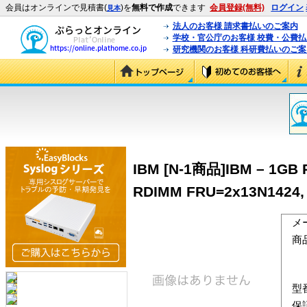
会員はオンラインで見積書(
)を
無料で作成
できます
会員登録(無料)
ログイン
見本
法人のお客様 請求書払いのご案内
学校・官公庁のお客様 校費・公費
研究機関のお客様 科研費払いのご案
IBM [N-1商品]IBM – 1GB 
RDIMM FRU=2x13N1424, 
メ
商
型
保