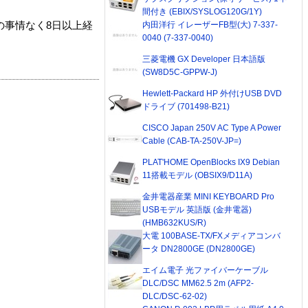
間付き (EBIX/SYSLOG120G/1Y)
内田洋行 イレーザーFB型(大) 7-337-
の事情なく8日以上経
0040 (7-337-0040)
三菱電機 GX Developer 日本語版
(SW8D5C-GPPW-J)
Hewlett-Packard HP 外付けUSB DVD
ドライブ (701498-B21)
CISCO Japan 250V AC Type A Power
Cable (CAB-TA-250V-JP=)
PLAT'HOME OpenBlocks IX9 Debian
11搭載モデル (OBSIX9/D11A)
金井電器産業 MINI KEYBOARD Pro
USBモデル 英語版 (金井電器)
(HMB632KUS/R)
大電 100BASE-TX/FXメディアコンバ
ータ DN2800GE (DN2800GE)
エイム電子 光ファイバーケーブル
DLC/DSC MM62.5 2m (AFP2-
DLC/DSC-62-02)