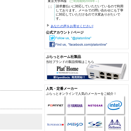
東京大学/K様
(ご利用期間2009年～)
“
請求書払いに対応していただいているので利用
しております。メールでの問い合わせにも丁寧
に対応していただけるので大変ありがたいで
す。
あなたの声をお寄せください!
公式アカウント / ページ
ぷらっとホーム社製品
当社ブランドの製品情報はこちら
人気・定番メーカー
ぷらっとオンラインで人気のメーカーをご紹介！