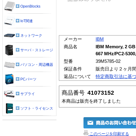
OpenBlocks
IoT関連
ネットワーク
メーカー
IBM
商品名
IBM Memory, 2 GB (
サーバ・ストレージ
667 MHz/PC2-5300, 
型番
39M5785-02
パソコン・周辺機器
保証条件
販売日より２ヶ月
返品について
特定商取引法に基
PCパーツ
商品番号
41073152
サプライ
本商品は販売を終了しました
ソフト・ライセンス
このページを印刷する