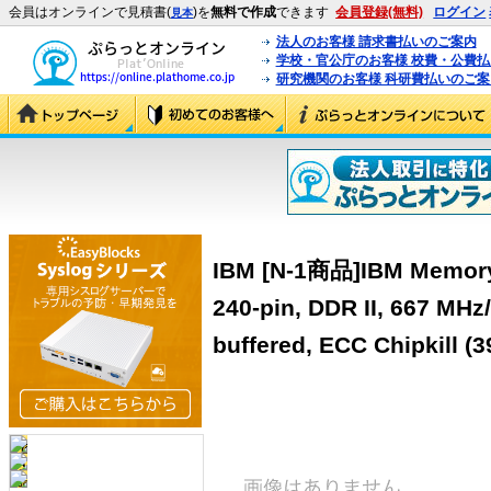
会員はオンラインで見積書(
)を
無料で作成
できます
会員登録(無料)
ログイン
見本
法人のお客様 請求書払いのご案内
学校・官公庁のお客様 校費・公費
研究機関のお客様 科研費払いのご案
IBM [N-1商品]IBM Memory,
240-pin, DDR II, 667 MHz
buffered, ECC Chipkill (