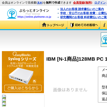
会員はオンラインで見積書(
)を
無料で作成
できます
会員登録(無料)
ログイン
見本
法人のお客様 請求書払いのご案内
学校・官公庁のお客様 校費・公費
研究機関のお客様 科研費払いのご案
IBM [N-1商品]128MB PC 1
メ
商
型
保
返