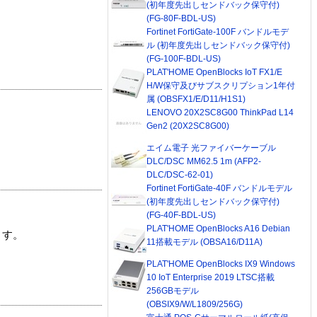
(初年度先出しセンドバック保守付)
(FG-80F-BDL-US)
Fortinet FortiGate-100F バンドルモデ
ル (初年度先出しセンドバック保守付)
(FG-100F-BDL-US)
PLAT'HOME OpenBlocks IoT FX1/E
H/W保守及びサブスクリプション1年付
属 (OBSFX1/E/D11/H1S1)
LENOVO 20X2SC8G00 ThinkPad L14
Gen2 (20X2SC8G00)
エイム電子 光ファイバーケーブル
DLC/DSC MM62.5 1m (AFP2-
DLC/DSC-62-01)
Fortinet FortiGate-40F バンドルモデル
(初年度先出しセンドバック保守付)
(FG-40F-BDL-US)
PLAT'HOME OpenBlocks A16 Debian
ます。
11搭載モデル (OBSA16/D11A)
PLAT'HOME OpenBlocks IX9 Windows
10 IoT Enterprise 2019 LTSC搭載
256GBモデル
(OBSIX9/W/L1809/256G)