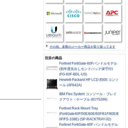
その他、多数のメーカー商品を取り扱ってます
注目の商品
Fortinet FortiGate-60Fバンドルモデル
(初年度先出しセンドバック保守付)
(FG-60F-BDL-US)
Hewlett-Packard HP LCD 8500 コンソ
ール (AF642A)
IBM Flex System コンソール・ブレイ
クアウト・ケーブル (81Y5286)
Fortinet Rack Mount Tray
(FortiGate40F/50E/60E/60F/61F/80E/8
0F/FS-108E) (SP-RACKTRAY-02)
Fortinet FortiGate-80F バンドルモデル