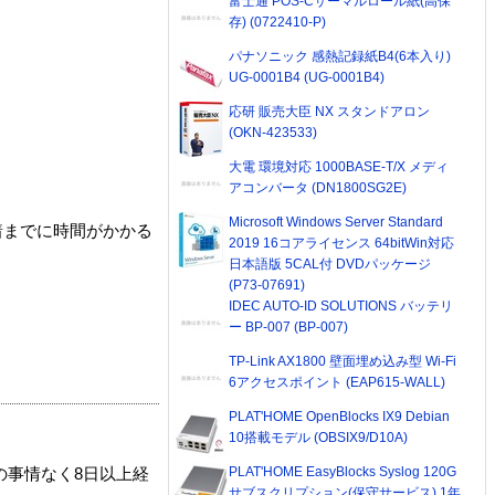
富士通 POS-Cサーマルロール紙(高保
存) (0722410-P)
パナソニック 感熱記録紙B4(6本入り)
UG-0001B4 (UG-0001B4)
応研 販売大臣 NX スタンドアロン
(OKN-423533)
大電 環境対応 1000BASE-T/X メディ
アコンバータ (DN1800SG2E)
Microsoft Windows Server Standard
着までに時間がかかる
2019 16コアライセンス 64bitWin対応
日本語版 5CAL付 DVDパッケージ
(P73-07691)
IDEC AUTO-ID SOLUTIONS バッテリ
ー BP-007 (BP-007)
TP-Link AX1800 壁面埋め込み型 Wi-Fi
6アクセスポイント (EAP615-WALL)
PLAT'HOME OpenBlocks IX9 Debian
10搭載モデル (OBSIX9/D10A)
PLAT'HOME EasyBlocks Syslog 120G
の事情なく8日以上経
サブスクリプション(保守サービス) 1年