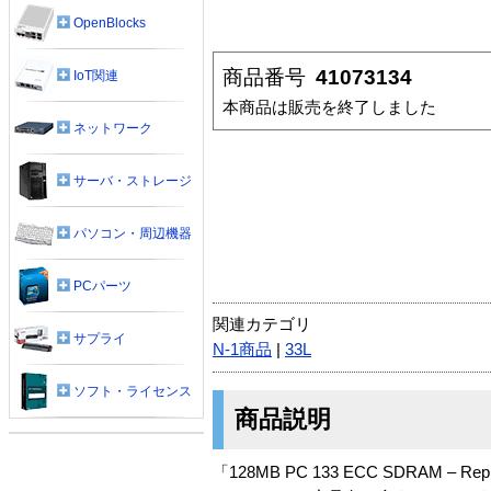
OpenBlocks
商品番号
41073134
IoT関連
本商品は販売を終了しました
ネットワーク
サーバ・ストレージ
パソコン・周辺機器
PCパーツ
関連カテゴリ
サプライ
N-1商品
|
33L
ソフト・ライセンス
商品説明
「128MB PC 133 ECC SDRAM – Re