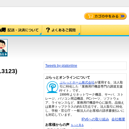
Tweets by platonline
L3123)
ぷらっとオンラインについて
ぷらっとホーム株式会社
が運用する、法人取
引に特化した「業務用IT機器専門の調達支援
サイト」です。
1999年よりネットワーク機器、サーバ、スト
レージ、パソコン周辺機器、PCパーツ、ソフトウェ
ア、ライセンスなど、業務用IT機器中心に販売。品揃え
は業界トップクラスの約5.5万点です。法人取引に特化
し、学校・官公庁・一般法人のお客様の請求書後払いに
も対応しています。
IPv6への取り組み
会社概要
お客様からの声
もっと見る