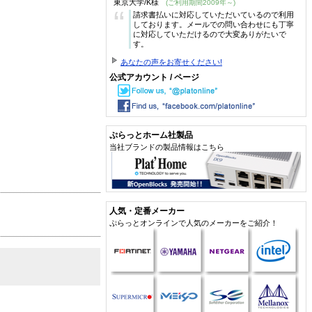
東京大学/K様
(ご利用期間2009年～)
“
請求書払いに対応していただいているので利用
しております。メールでの問い合わせにも丁寧
に対応していただけるので大変ありがたいで
す。
あなたの声をお寄せください!
公式アカウント / ページ
ぷらっとホーム社製品
当社ブランドの製品情報はこちら
人気・定番メーカー
ぷらっとオンラインで人気のメーカーをご紹介！