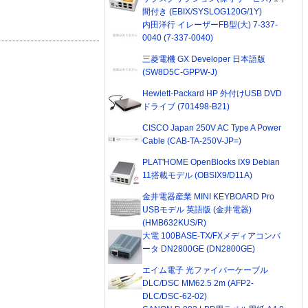
間付き (EBIX/SYSLOG120G/1Y)
内田洋行 イレーザーFB型(大) 7-337-
0040 (7-337-0040)
三菱電機 GX Developer 日本語版
(SW8D5C-GPPW-J)
Hewlett-Packard HP 外付けUSB DVD
ドライブ (701498-B21)
CISCO Japan 250V AC Type A Power
Cable (CAB-TA-250V-JP=)
PLAT'HOME OpenBlocks IX9 Debian
11搭載モデル (OBSIX9/D11A)
金井電器産業 MINI KEYBOARD Pro
USBモデル 英語版 (金井電器)
(HMB632KUS/R)
大電 100BASE-TX/FXメディアコンバ
ータ DN2800GE (DN2800GE)
エイム電子 光ファイバーケーブル
DLC/DSC MM62.5 2m (AFP2-
DLC/DSC-62-02)