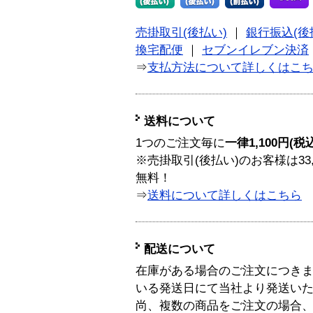
売掛取引(後払い)
｜
銀行振込(後
換宅配便
｜
セブンイレブン決済
⇒
支払方法について詳しくはこ
送料について
1つのご注文毎に
一律1,100円(税
※売掛取引(後払い)のお客様は33
無料！
⇒
送料について詳しくはこちら
配送について
在庫がある場合のご注文につき
いる発送日にて当社より発送い
尚、複数の商品をご注文の場合