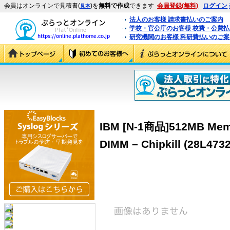
会員はオンラインで見積書(
)を
無料で作成
できます
会員登録(無料)
ログイン
見本
法人のお客様 請求書払いのご案内
学校・官公庁のお客様 校費・公費
研究機関のお客様 科研費払いのご案
IBM [N-1商品]512MB Mem
DIMM – Chipkill (28L4732