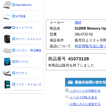
OpenBlocks
IoT関連
メーカー
IBM
ネットワーク
商品名
512MB Memory Upg
型番
28L4732-02
サーバ・ストレージ
保証条件
販売日より２ヶ月
返品について
特定商取引法に基
パソコン・周辺機器
商品番号
41073128
PCパーツ
本商品は販売を終了しました
サプライ
ソフト・ライセンス
このページを印刷する
メールでURLを送る
お気に入りに追加する