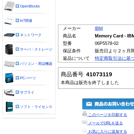
OpenBlocks
IoT関連
メーカー
IBM
ネットワーク
商品名
Memory Card - IBM
型番
06P5578-02
サーバ・ストレージ
保証条件
販売日より２ヶ月
返品について
特定商取引法に基
パソコン・周辺機器
商品番号
41073119
PCパーツ
本商品は販売を終了しました
サプライ
ソフト・ライセンス
このページを印刷する
メールでURLを送る
お気に入りに追加する