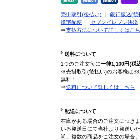
売掛取引(後払い)
｜
銀行振込(後
換宅配便
｜
セブンイレブン決済
⇒
支払方法について詳しくはこ
送料について
1つのご注文毎に
一律1,100円(税
※売掛取引(後払い)のお客様は33
無料！
⇒
送料について詳しくはこちら
配送について
在庫がある場合のご注文につき
いる発送日にて当社より発送い
尚、複数の商品をご注文の場合