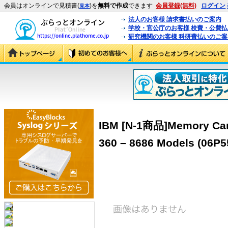
会員はオンラインで見積書(
)を
無料で作成
できます
会員登録(無料)
ログイン
見本
法人のお客様 請求書払いのご案内
学校・官公庁のお客様 校費・公費
研究機関のお客様 科研費払いのご案
IBM [N-1商品]Memory Card
360 – 8686 Models (06P5