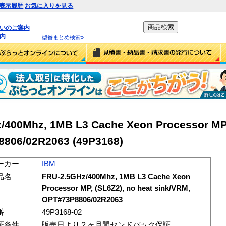
表示履歴
お気に入りを見る
払いのご案内
内
型番まとめ検索»
400Mhz, 1MB L3 Cache Xeon Processor MP,
8806/02R2063 (49P3168)
ーカー
IBM
品名
FRU-2.5GHz/400Mhz, 1MB L3 Cache Xeon
Processor MP, (SL6Z2), no heat sink/VRM,
OPT#73P8806/02R2063
番
49P3168-02
証条件
販売日より２ヶ月間センドバック保証