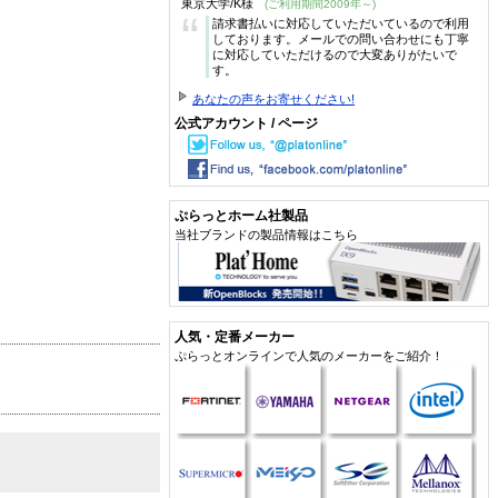
東京大学/K様
(ご利用期間2009年～)
“
請求書払いに対応していただいているので利用
しております。メールでの問い合わせにも丁寧
に対応していただけるので大変ありがたいで
す。
あなたの声をお寄せください!
公式アカウント / ページ
ぷらっとホーム社製品
当社ブランドの製品情報はこちら
人気・定番メーカー
ぷらっとオンラインで人気のメーカーをご紹介！