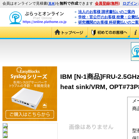
会員はオンラインで見積書(
)を
無料で作成
できます
会員登録(無料)
ログイン
見本
法人のお客様 請求書払いのご案内
学校・官公庁のお客様 校費・公費
研究機関のお客様 科研費払いのご案
IBM [N-1商品]FRU-2.5GHz/
heat sink/VRM, OPT#73P
メ
商
型
保