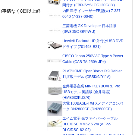
間付き (EBIX/SYSLOG120G/1Y)
内田洋行 イレーザーFB型(大) 7-337-
の事情なく8日以上経
0040 (7-337-0040)
三菱電機 GX Developer 日本語版
(SW8D5C-GPPW-J)
Hewlett-Packard HP 外付けUSB DVD
ドライブ (701498-B21)
CISCO Japan 250V AC Type A Power
Cable (CAB-TA-250V-JP=)
PLAT'HOME OpenBlocks IX9 Debian
11搭載モデル (OBSIX9/D11A)
金井電器産業 MINI KEYBOARD Pro
USBモデル 英語版 (金井電器)
(HMB632KUS/R)
大電 100BASE-TX/FXメディアコンバ
ータ DN2800GE (DN2800GE)
エイム電子 光ファイバーケーブル
DLC/DSC MM62.5 2m (AFP2-
DLC/DSC-62-02)