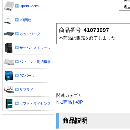
OpenBlocks
返
IoT関連
商品番号
41073097
ネットワーク
本商品は販売を終了しました
サーバ・ストレージ
パソコン・周辺機器
PCパーツ
サプライ
関連カテゴリ
N-1商品
|
49P
ソフト・ライセンス
商品説明