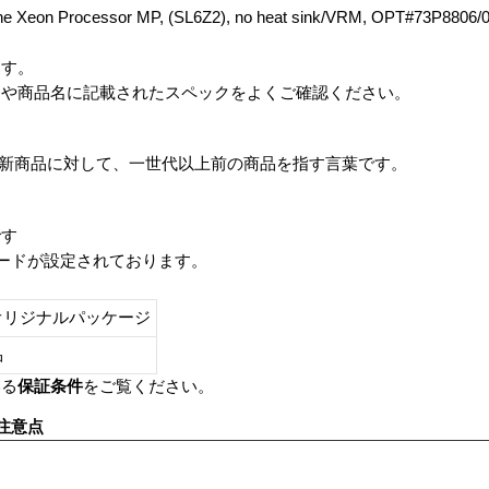
e Xeon Processor MP, (SL6Z2), no heat sink/VRM, OPT#73P88
ます。
番や商品名に記載されたスペックをよくご確認ください。
は、最新商品に対して、一世代以上前の商品を指す言葉です。
です
レードが設定されております。
オリジナルパッケージ
し品
いる
保証条件
をご覧ください。
注意点