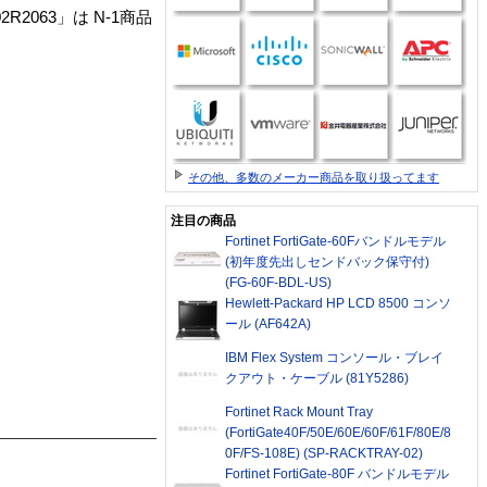
06/02R2063」は N-1商品
その他、多数のメーカー商品を取り扱ってます
注目の商品
Fortinet FortiGate-60Fバンドルモデル
(初年度先出しセンドバック保守付)
(FG-60F-BDL-US)
Hewlett-Packard HP LCD 8500 コンソ
ール (AF642A)
IBM Flex System コンソール・ブレイ
クアウト・ケーブル (81Y5286)
Fortinet Rack Mount Tray
(FortiGate40F/50E/60E/60F/61F/80E/8
0F/FS-108E) (SP-RACKTRAY-02)
Fortinet FortiGate-80F バンドルモデル