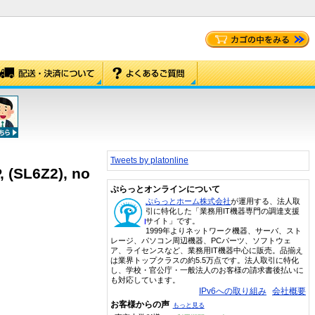
Tweets by platonline
 (SL6Z2), no
ぷらっとオンラインについて
ぷらっとホーム株式会社
が運用する、法人取
引に特化した「業務用IT機器専門の調達支援
サイト」です。
1999年よりネットワーク機器、サーバ、スト
レージ、パソコン周辺機器、PCパーツ、ソフトウェ
ア、ライセンスなど、業務用IT機器中心に販売。品揃え
は業界トップクラスの約5.5万点です。法人取引に特化
し、学校・官公庁・一般法人のお客様の請求書後払いに
も対応しています。
IPv6への取り組み
会社概要
お客様からの声
もっと見る