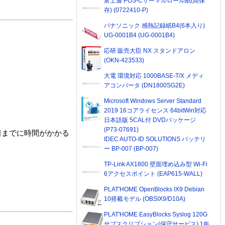
富士通 POS-Cサーマルロール紙(高保
存) (0722410-P)
パナソニック 感熱記録紙B4(6本入り)
UG-0001B4 (UG-0001B4)
応研 販売大臣 NX スタンドアロン
(OKN-423533)
大電 環境対応 1000BASE-T/X メディ
アコンバータ (DN1800SG2E)
Microsoft Windows Server Standard
2019 16コアライセンス 64bitWin対応
日本語版 5CAL付 DVDパッケージ
(P73-07691)
着までに時間がかかる
IDEC AUTO-ID SOLUTIONS バッテリ
ー BP-007 (BP-007)
TP-Link AX1800 壁面埋め込み型 Wi-Fi
6アクセスポイント (EAP615-WALL)
PLAT'HOME OpenBlocks IX9 Debian
10搭載モデル (OBSIX9/D10A)
PLAT'HOME EasyBlocks Syslog 120G
サブスクリプション(保守サービス) 1年