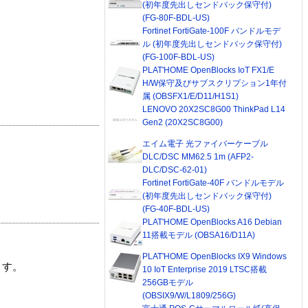
(初年度先出しセンドバック保守付)
(FG-80F-BDL-US)
Fortinet FortiGate-100F バンドルモデ
ル (初年度先出しセンドバック保守付)
(FG-100F-BDL-US)
PLAT'HOME OpenBlocks IoT FX1/E
H/W保守及びサブスクリプション1年付
属 (OBSFX1/E/D11/H1S1)
LENOVO 20X2SC8G00 ThinkPad L14
Gen2 (20X2SC8G00)
エイム電子 光ファイバーケーブル
DLC/DSC MM62.5 1m (AFP2-
DLC/DSC-62-01)
Fortinet FortiGate-40F バンドルモデル
(初年度先出しセンドバック保守付)
(FG-40F-BDL-US)
PLAT'HOME OpenBlocks A16 Debian
11搭載モデル (OBSA16/D11A)
PLAT'HOME OpenBlocks IX9 Windows
ます。
10 IoT Enterprise 2019 LTSC搭載
256GBモデル
(OBSIX9/W/L1809/256G)