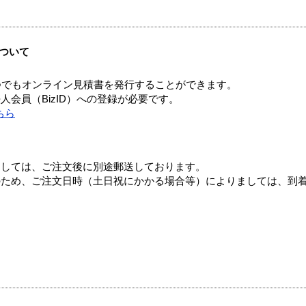
ついて
つでもオンライン見積書を発行することができます。
会員（BizID）への登録が必要です。
ちら
ましては、ご注文後に別途郵送しております。
のため、ご注文日時（土日祝にかかる場合等）によりましては、到