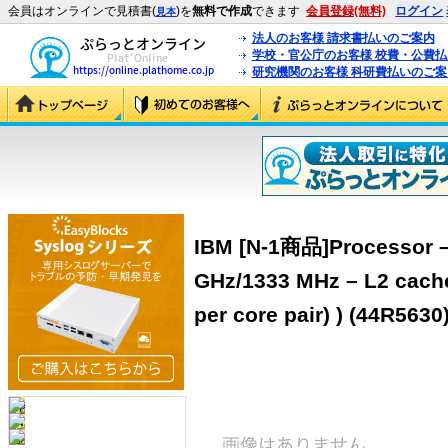
会員はオンラインで見積書(
)を
無料で作成
できます
会員登録(無料)
ログイン
見本
法人のお客様 請求書払いのご案内
学校・官公庁のお客様 校費・公費
研究機関のお客様 科研費払いのご案
IBM [N-1商品]Processor –
GHz/1333 MHz – L2 cache
per core pair) ) (44R5630