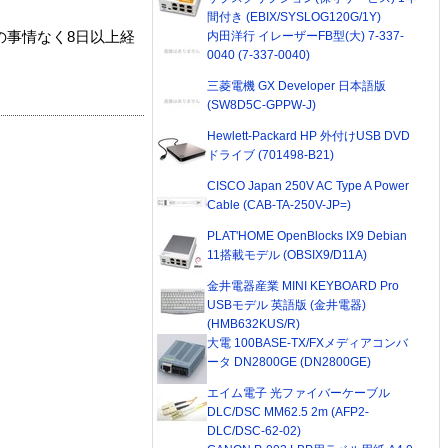
間付き (EBIX/SYSLOG120G/1Y)
内田洋行 イレーザーFB型(大) 7-337-
の事情なく8日以上経
0040 (7-337-0040)
三菱電機 GX Developer 日本語版
(SW8D5C-GPPW-J)
Hewlett-Packard HP 外付けUSB DVD
ドライブ (701498-B21)
CISCO Japan 250V AC Type A Power
Cable (CAB-TA-250V-JP=)
PLAT'HOME OpenBlocks IX9 Debian
11搭載モデル (OBSIX9/D11A)
金井電器産業 MINI KEYBOARD Pro
USBモデル 英語版 (金井電器)
(HMB632KUS/R)
大電 100BASE-TX/FXメディアコンバ
ータ DN2800GE (DN2800GE)
エイム電子 光ファイバーケーブル
DLC/DSC MM62.5 2m (AFP2-
DLC/DSC-62-02)