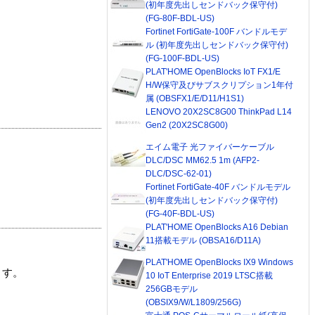
(初年度先出しセンドバック保守付)
(FG-80F-BDL-US)
Fortinet FortiGate-100F バンドルモデ
ル (初年度先出しセンドバック保守付)
(FG-100F-BDL-US)
PLAT'HOME OpenBlocks IoT FX1/E
H/W保守及びサブスクリプション1年付
属 (OBSFX1/E/D11/H1S1)
LENOVO 20X2SC8G00 ThinkPad L14
Gen2 (20X2SC8G00)
エイム電子 光ファイバーケーブル
DLC/DSC MM62.5 1m (AFP2-
DLC/DSC-62-01)
Fortinet FortiGate-40F バンドルモデル
(初年度先出しセンドバック保守付)
(FG-40F-BDL-US)
PLAT'HOME OpenBlocks A16 Debian
11搭載モデル (OBSA16/D11A)
PLAT'HOME OpenBlocks IX9 Windows
ます。
10 IoT Enterprise 2019 LTSC搭載
256GBモデル
(OBSIX9/W/L1809/256G)