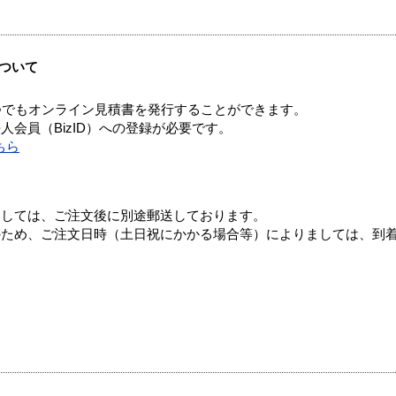
ついて
つでもオンライン見積書を発行することができます。
会員（BizID）への登録が必要です。
ちら
ましては、ご注文後に別途郵送しております。
のため、ご注文日時（土日祝にかかる場合等）によりましては、到