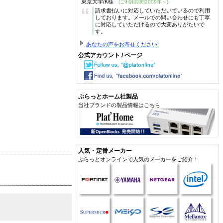
東京大学/K様
(ご利用期間2009年～)
“
請求書払いに対応していただいているので利用
しております。メールでの問い合わせにも丁寧
に対応していただけるので大変ありがたいで
す。
あなたの声をお寄せください!
公式アカウント / ページ
ぷらっとホーム社製品
当社ブランドの製品情報はこちら
人気・定番メーカー
ぷらっとオンラインで人気のメーカーをご紹介！