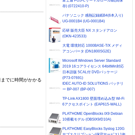
富士通 POS-Cサーマルロール紙(高保
存) (0722410-P)
パナソニック 感熱記録紙B4(6本入り)
UG-0001B4 (UG-0001B4)
応研 販売大臣 NX スタンドアロン
(OKN-423533)
大電 環境対応 1000BASE-T/X メディ
アコンバータ (DN1800SG2E)
Microsoft Windows Server Standard
2019 16コアライセンス 64bitWin対応
日本語版 5CAL付 DVDパッケージ
(P73-07691)
着までに時間がかかる
IDEC AUTO-ID SOLUTIONS バッテリ
ー BP-007 (BP-007)
TP-Link AX1800 壁面埋め込み型 Wi-Fi
6アクセスポイント (EAP615-WALL)
PLAT'HOME OpenBlocks IX9 Debian
10搭載モデル (OBSIX9/D10A)
PLAT'HOME EasyBlocks Syslog 120G
サブスクリプション(保守サービス) 1年