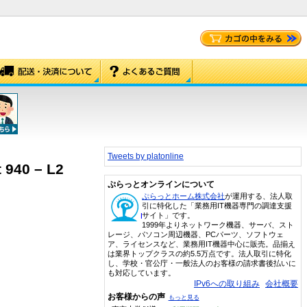
Tweets by platonline
 940 – L2
ぷらっとオンラインについて
ぷらっとホーム株式会社
が運用する、法人取
引に特化した「業務用IT機器専門の調達支援
サイト」です。
1999年よりネットワーク機器、サーバ、スト
レージ、パソコン周辺機器、PCパーツ、ソフトウェ
ア、ライセンスなど、業務用IT機器中心に販売。品揃え
は業界トップクラスの約5.5万点です。法人取引に特化
し、学校・官公庁・一般法人のお客様の請求書後払いに
も対応しています。
IPv6への取り組み
会社概要
お客様からの声
もっと見る