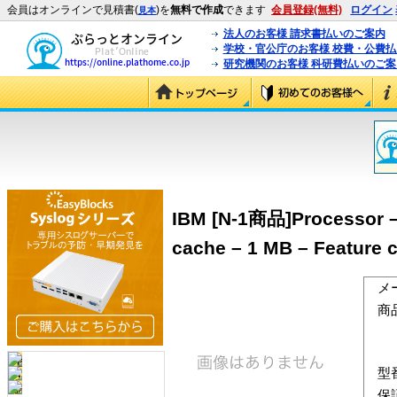
会員はオンラインで見積書(
)を
無料で作成
できます
会員登録(無料)
ログイン
見本
法人のお客様 請求書払いのご案内
学校・官公庁のお客様 校費・公費
研究機関のお客様 科研費払いのご案
IBM [N-1商品]Processor – 
cache – 1 MB – Feature
メ
商
型
保