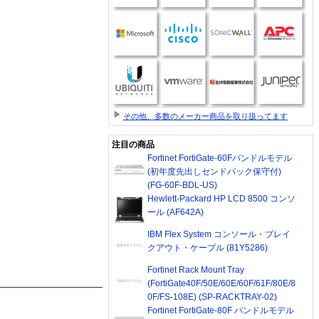
その他、多数のメーカー商品を取り扱ってます
注目の商品
Fortinet FortiGate-60Fバンドルモデル
(初年度先出しセンドバック保守付)
(FG-60F-BDL-US)
Hewlett-Packard HP LCD 8500 コンソ
ール (AF642A)
IBM Flex System コンソール・ブレイ
クアウト・ケーブル (81Y5286)
Fortinet Rack Mount Tray
(FortiGate40F/50E/60E/60F/61F/80E/8
0F/FS-108E) (SP-RACKTRAY-02)
Fortinet FortiGate-80F バンドルモデル