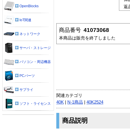
OpenBlocks
返
IoT関連
商品番号
41073068
ネットワーク
本商品は販売を終了しました
サーバ・ストレージ
パソコン・周辺機器
PCパーツ
サプライ
関連カテゴリ
40K
|
N-1商品
|
40K2524
ソフト・ライセンス
商品説明