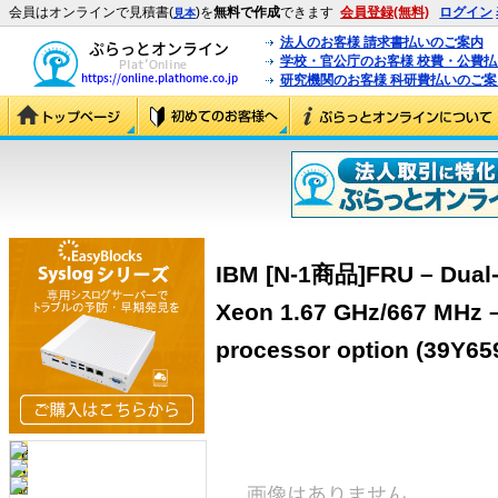
会員はオンラインで見積書(
)を
無料で作成
できます
会員登録(無料)
ログイン
見本
法人のお客様 請求書払いのご案内
学校・官公庁のお客様 校費・公費
研究機関のお客様 科研費払いのご案
IBM [N-1商品]FRU – Dual-C
Xeon 1.67 GHz/667 MHz 
processor option (39Y65