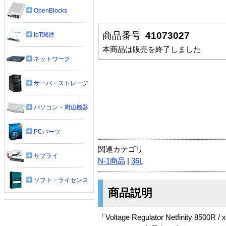
OpenBlocks
商品番号
41073027
IoT関連
本商品は販売を終了しました
ネットワーク
サーバ・ストレージ
パソコン・周辺機器
PCパーツ
関連カテゴリ
サプライ
N-1商品
|
36L
ソフト・ライセンス
商品説明
「Voltage Regulator Netfinity 850