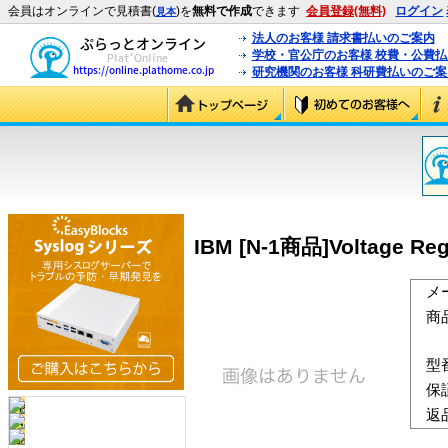
会員はオンラインで見積書(
)を
無料で作成
できます
会員登録(無料)
ログイン
見本
法人のお客様 請求書払いのご案内
学校・官公庁のお客様 校費・公費
研究機関のお客様 科研費払いのご案
IBM [N-1商品]Voltage Regul
メ
商
型
保
返