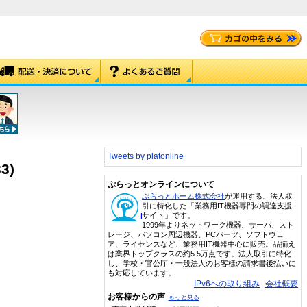
Tweets by platonline
33)
ぷらっとオンラインについて
ぷらっとホーム株式会社
が運用する、法人取
引に特化した「業務用IT機器専門の調達支援
サイト」です。
1999年よりネットワーク機器、サーバ、スト
レージ、パソコン周辺機器、PCパーツ、ソフトウェ
ア、ライセンスなど、業務用IT機器中心に販売。品揃え
は業界トップクラスの約5.5万点です。法人取引に特化
し、学校・官公庁・一般法人のお客様の請求書後払いに
も対応しています。
IPv6への取り組み
会社概要
お客様からの声
もっと見る