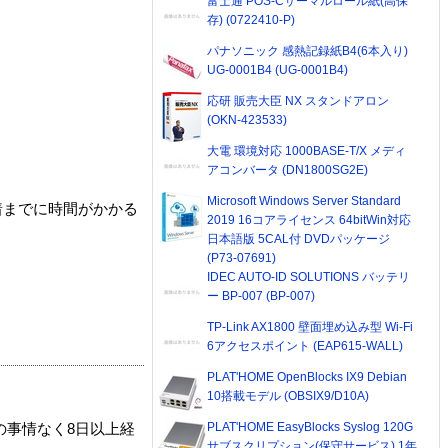
富士通 POS-Cサーマルロール紙(高保
存) (0722410-P)
パナソニック 感熱記録紙B4(6本入り)
UG-0001B4 (UG-0001B4)
応研 販売大臣 NX スタンドアロン
(OKN-423533)
大電 環境対応 1000BASE-T/X メディ
アコンバータ (DN1800SG2E)
Microsoft Windows Server Standard
着までに時間がかかる
2019 16コアライセンス 64bitWin対応
日本語版 5CAL付 DVDパッケージ
(P73-07691)
IDEC AUTO-ID SOLUTIONS バッテリ
ー BP-007 (BP-007)
TP-Link AX1800 壁面埋め込み型 Wi-Fi
6アクセスポイント (EAP615-WALL)
PLAT'HOME OpenBlocks IX9 Debian
10搭載モデル (OBSIX9/D10A)
PLAT'HOME EasyBlocks Syslog 120G
の事情なく8日以上経
サブスクリプション(保守サービス) 1年