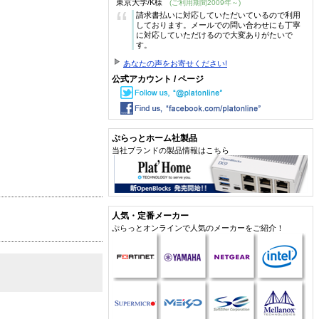
東京大学/K様
(ご利用期間2009年～)
“
請求書払いに対応していただいているので利用
しております。メールでの問い合わせにも丁寧
に対応していただけるので大変ありがたいで
す。
あなたの声をお寄せください!
公式アカウント / ページ
ぷらっとホーム社製品
当社ブランドの製品情報はこちら
人気・定番メーカー
ぷらっとオンラインで人気のメーカーをご紹介！