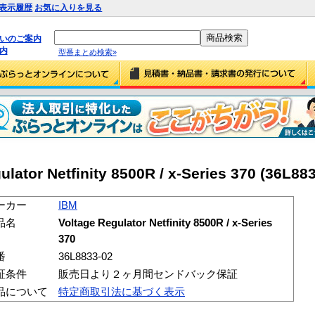
表示履歴
お気に入りを見る
払いのご案内
内
型番まとめ検索»
ator Netfinity 8500R / x-Series 370 (36L88
ーカー
IBM
品名
Voltage Regulator Netfinity 8500R / x-Series
370
番
36L8833-02
証条件
販売日より２ヶ月間センドバック保証
品について
特定商取引法に基づく表示