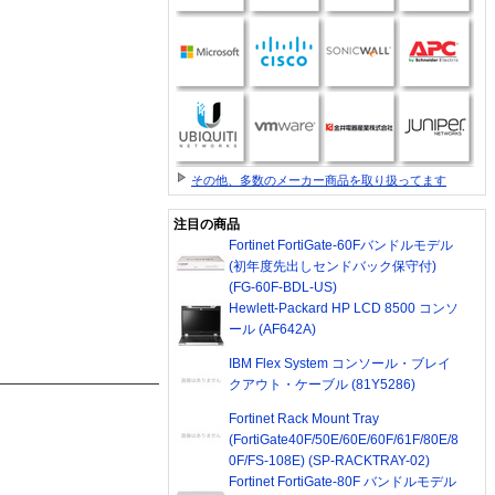
その他、多数のメーカー商品を取り扱ってます
注目の商品
Fortinet FortiGate-60Fバンドルモデル
(初年度先出しセンドバック保守付)
(FG-60F-BDL-US)
Hewlett-Packard HP LCD 8500 コンソ
ール (AF642A)
IBM Flex System コンソール・ブレイ
クアウト・ケーブル (81Y5286)
Fortinet Rack Mount Tray
(FortiGate40F/50E/60E/60F/61F/80E/8
0F/FS-108E) (SP-RACKTRAY-02)
Fortinet FortiGate-80F バンドルモデル