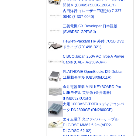
間付き (EBIX/SYSLOG120G/1Y)
内田洋行 イレーザーFB型(大) 7-337-
0040 (7-337-0040)
三菱電機 GX Developer 日本語版
(SW8D5C-GPPW-J)
Hewlett-Packard HP 外付けUSB DVD
ドライブ (701498-B21)
CISCO Japan 250V AC Type A Power
Cable (CAB-TA-250V-JP=)
PLAT'HOME OpenBlocks IX9 Debian
11搭載モデル (OBSIX9/D11A)
金井電器産業 MINI KEYBOARD Pro
USBモデル 英語版 (金井電器)
(HMB632KUS/R)
大電 100BASE-TX/FXメディアコンバ
ータ DN2800GE (DN2800GE)
エイム電子 光ファイバーケーブル
DLC/DSC MM62.5 2m (AFP2-
DLC/DSC-62-02)