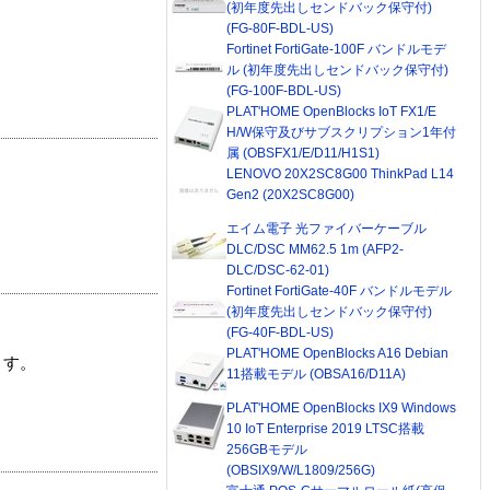
(初年度先出しセンドバック保守付)
(FG-80F-BDL-US)
Fortinet FortiGate-100F バンドルモデ
ル (初年度先出しセンドバック保守付)
(FG-100F-BDL-US)
PLAT'HOME OpenBlocks IoT FX1/E
H/W保守及びサブスクリプション1年付
属 (OBSFX1/E/D11/H1S1)
LENOVO 20X2SC8G00 ThinkPad L14
Gen2 (20X2SC8G00)
エイム電子 光ファイバーケーブル
DLC/DSC MM62.5 1m (AFP2-
DLC/DSC-62-01)
Fortinet FortiGate-40F バンドルモデル
(初年度先出しセンドバック保守付)
(FG-40F-BDL-US)
PLAT'HOME OpenBlocks A16 Debian
ます。
11搭載モデル (OBSA16/D11A)
PLAT'HOME OpenBlocks IX9 Windows
10 IoT Enterprise 2019 LTSC搭載
256GBモデル
(OBSIX9/W/L1809/256G)