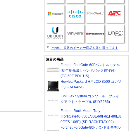
。
その他、多数のメーカー商品を取り扱ってます
注目の商品
Fortinet FortiGate-60Fバンドルモデル
(初年度先出しセンドバック保守付)
(FG-60F-BDL-US)
Hewlett-Packard HP LCD 8500 コンソ
ール (AF642A)
IBM Flex System コンソール・ブレイ
クアウト・ケーブル (81Y5286)
Fortinet Rack Mount Tray
(FortiGate40F/50E/60E/60F/61F/80E/8
0F/FS-108E) (SP-RACKTRAY-02)
Fortinet FortiGate-80F バンドルモデル