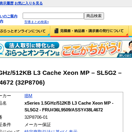
表示履歴
お気に入りを見る
払いのご案内
内
型番まとめ検索»
GHz/512KB L3 Cache Xeon MP – SL5G2 –
672 (32P8706)
ーカー
IBM
品名
xSeries 1.5GHz/512KB L3 Cache Xeon MP -
SL5G2 - FRU#36L9509/ASSY#38L4672
番
32P8706-01
証条件
メーカー保証
品について
特定商取引法に基づく表示