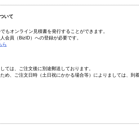
ついて
つでもオンライン見積書を発行することができます。
会員（BizID）への登録が必要です。
ちら
ましては、ご注文後に別途郵送しております。
のため、ご注文日時（土日祝にかかる場合等）によりましては、到