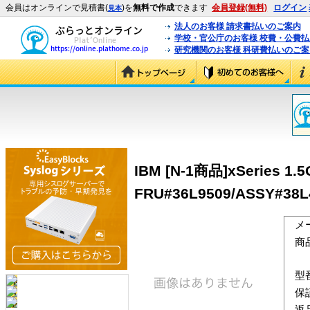
会員はオンラインで見積書(
)を
無料で作成
できます
会員登録(無料)
ログイン
見本
法人のお客様 請求書払いのご案内
学校・官公庁のお客様 校費・公費
研究機関のお客様 科研費払いのご案
IBM [N-1商品]xSeries 1.5
FRU#36L9509/ASSY#38L4
メ
商
型
保
返