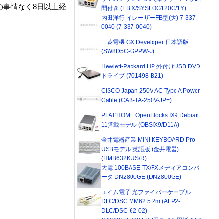
の事情なく8日以上経
間付き (EBIX/SYSLOG120G/1Y)
内田洋行 イレーザーFB型(大) 7-337-
0040 (7-337-0040)
三菱電機 GX Developer 日本語版
(SW8D5C-GPPW-J)
Hewlett-Packard HP 外付けUSB DVD
ドライブ (701498-B21)
CISCO Japan 250V AC Type A Power
Cable (CAB-TA-250V-JP=)
PLAT'HOME OpenBlocks IX9 Debian
11搭載モデル (OBSIX9/D11A)
金井電器産業 MINI KEYBOARD Pro
USBモデル 英語版 (金井電器)
(HMB632KUS/R)
大電 100BASE-TX/FXメディアコンバ
ータ DN2800GE (DN2800GE)
エイム電子 光ファイバーケーブル
DLC/DSC MM62.5 2m (AFP2-
DLC/DSC-62-02)