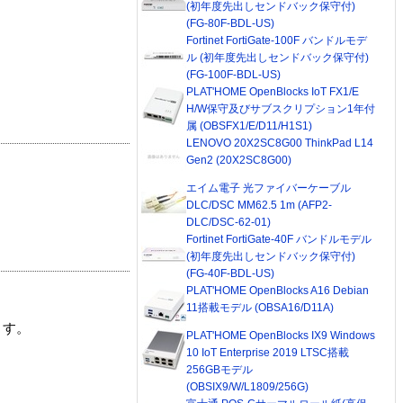
(初年度先出しセンドバック保守付)
(FG-80F-BDL-US)
Fortinet FortiGate-100F バンドルモデ
ル (初年度先出しセンドバック保守付)
(FG-100F-BDL-US)
PLAT'HOME OpenBlocks IoT FX1/E
H/W保守及びサブスクリプション1年付
属 (OBSFX1/E/D11/H1S1)
LENOVO 20X2SC8G00 ThinkPad L14
Gen2 (20X2SC8G00)
エイム電子 光ファイバーケーブル
DLC/DSC MM62.5 1m (AFP2-
DLC/DSC-62-01)
Fortinet FortiGate-40F バンドルモデル
(初年度先出しセンドバック保守付)
(FG-40F-BDL-US)
PLAT'HOME OpenBlocks A16 Debian
11搭載モデル (OBSA16/D11A)
ます。
PLAT'HOME OpenBlocks IX9 Windows
10 IoT Enterprise 2019 LTSC搭載
256GBモデル
(OBSIX9/W/L1809/256G)