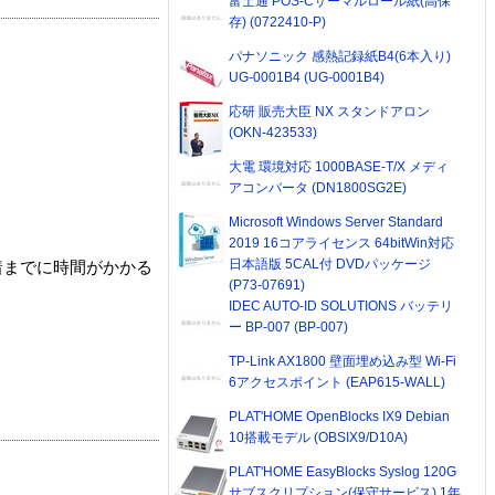
富士通 POS-Cサーマルロール紙(高保
存) (0722410-P)
パナソニック 感熱記録紙B4(6本入り)
UG-0001B4 (UG-0001B4)
応研 販売大臣 NX スタンドアロン
(OKN-423533)
大電 環境対応 1000BASE-T/X メディ
アコンバータ (DN1800SG2E)
Microsoft Windows Server Standard
2019 16コアライセンス 64bitWin対応
日本語版 5CAL付 DVDパッケージ
着までに時間がかかる
(P73-07691)
IDEC AUTO-ID SOLUTIONS バッテリ
ー BP-007 (BP-007)
TP-Link AX1800 壁面埋め込み型 Wi-Fi
6アクセスポイント (EAP615-WALL)
PLAT'HOME OpenBlocks IX9 Debian
10搭載モデル (OBSIX9/D10A)
PLAT'HOME EasyBlocks Syslog 120G
サブスクリプション(保守サービス) 1年