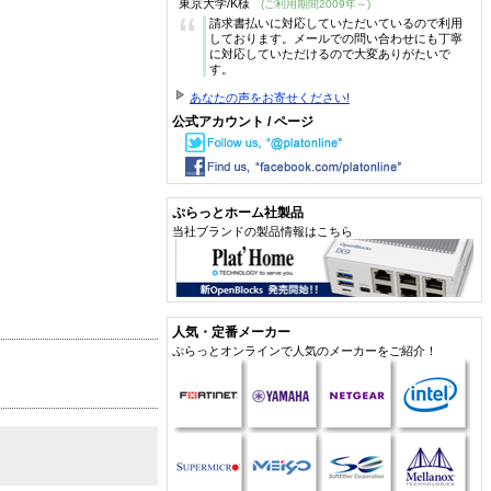
東京大学/K様
(ご利用期間2009年～)
“
請求書払いに対応していただいているので利用
しております。メールでの問い合わせにも丁寧
に対応していただけるので大変ありがたいで
す。
あなたの声をお寄せください!
公式アカウント / ページ
ぷらっとホーム社製品
当社ブランドの製品情報はこちら
人気・定番メーカー
ぷらっとオンラインで人気のメーカーをご紹介！