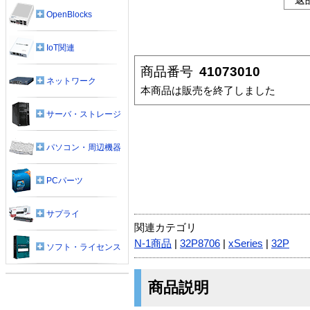
OpenBlocks
IoT関連
商品番号
41073010
ネットワーク
本商品は販売を終了しました
サーバ・ストレージ
パソコン・周辺機器
PCパーツ
サプライ
関連カテゴリ
N-1商品
|
32P8706
|
xSeries
|
32P
ソフト・ライセンス
商品説明