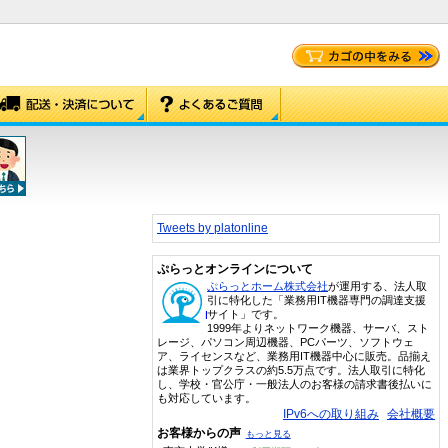
Tweets by platonline
ぷらっとオンラインについて
ぷらっとホーム株式会社
が運用する、法人取
引に特化した「業務用IT機器専門の調達支援
サイト」です。
1999年よりネットワーク機器、サーバ、スト
レージ、パソコン周辺機器、PCパーツ、ソフトウェ
ア、ライセンスなど、業務用IT機器中心に販売。品揃え
は業界トップクラスの約5.5万点です。法人取引に特化
し、学校・官公庁・一般法人のお客様の請求書後払いに
も対応しています。
IPv6への取り組み
会社概要
お客様からの声
もっと見る