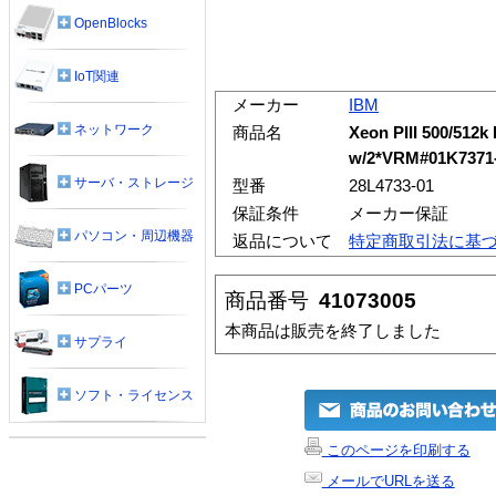
OpenBlocks
IoT関連
メーカー
IBM
ネットワーク
商品名
Xeon PIII 500/512
w/2*VRM#01K7371
サーバ・ストレージ
型番
28L4733-01
保証条件
メーカー保証
パソコン・周辺機器
返品について
特定商取引法に基
PCパーツ
商品番号
41073005
本商品は販売を終了しました
サプライ
ソフト・ライセンス
このページを印刷する
メールでURLを送る