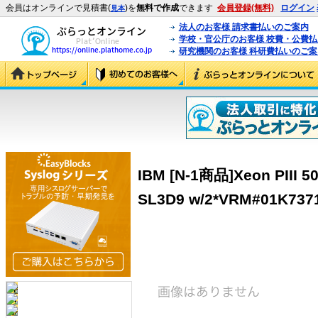
会員はオンラインで見積書(
)を
無料で作成
できます
会員登録(無料)
ログイン
見本
法人のお客様 請求書払いのご案内
学校・官公庁のお客様 校費・公費
研究機関のお客様 科研費払いのご案
IBM [N-1商品]Xeon PIII 5
SL3D9 w/2*VRM#01K7371