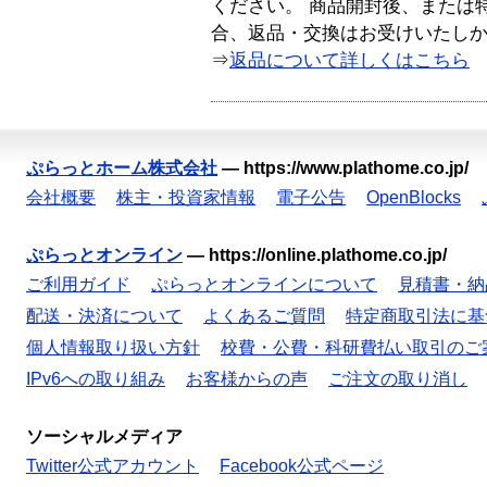
ください。 商品開封後、または
合、返品・交換はお受けいたし
⇒
返品について詳しくはこちら
ぷらっとホーム株式会社
—
https://www.plathome.co.jp/
会社概要
株主・投資家情報
電子公告
OpenBlocks
ぷらっとオンライン
—
https://online.plathome.co.jp/
ご利用ガイド
ぷらっとオンラインについて
見積書・納
配送・決済について
よくあるご質問
特定商取引法に基
個人情報取り扱い方針
校費・公費・科研費払い取引のご
IPv6への取り組み
お客様からの声
ご注文の取り消し
ソーシャルメディア
Twitter公式アカウント
Facebook公式ページ