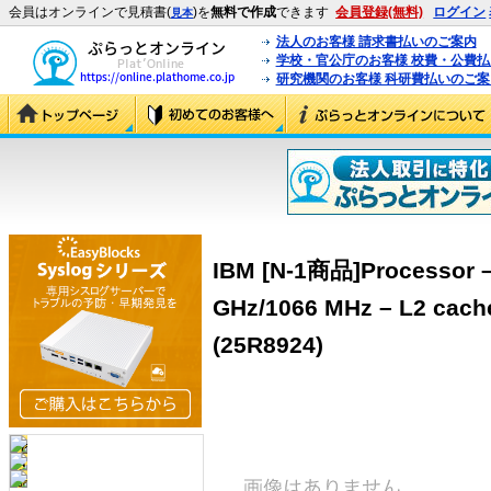
会員はオンラインで見積書(
)を
無料で作成
できます
会員登録(無料)
ログイン
見本
法人のお客様 請求書払いのご案内
学校・官公庁のお客様 校費・公費
研究機関のお客様 科研費払いのご案
IBM [N-1商品]Processor – 
GHz/1066 MHz – L2 cache
(25R8924)