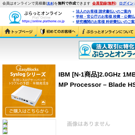
会員はオンラインで見積書(
)を
無料で作成
できます
会員登録(無料)
ログイン
見本
法人のお客様 請求書払いのご案内
学校・官公庁のお客様 校費・公費
研究機関のお客様 科研費払いのご案
IBM [N-1商品]2.0GHz 1MB
MP Processor – Blade HS