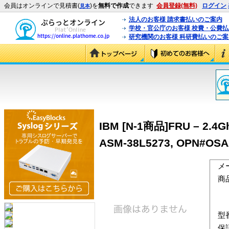
会員はオンラインで見積書(
)を
無料で作成
できます
会員登録(無料)
ログイン
見本
法人のお客様 請求書払いのご案内
学校・官公庁のお客様 校費・公費
研究機関のお客様 科研費払いのご案
IBM [N-1商品]FRU – 2.4Ghz
ASM-38L5273, OPN#OSA
メ
商
型
保