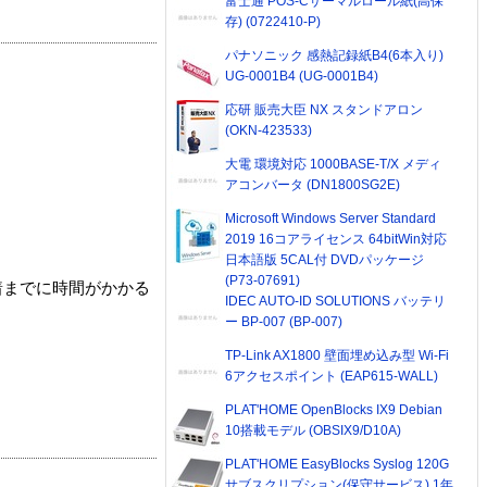
富士通 POS-Cサーマルロール紙(高保
存) (0722410-P)
パナソニック 感熱記録紙B4(6本入り)
UG-0001B4 (UG-0001B4)
応研 販売大臣 NX スタンドアロン
(OKN-423533)
大電 環境対応 1000BASE-T/X メディ
アコンバータ (DN1800SG2E)
Microsoft Windows Server Standard
2019 16コアライセンス 64bitWin対応
日本語版 5CAL付 DVDパッケージ
(P73-07691)
着までに時間がかかる
IDEC AUTO-ID SOLUTIONS バッテリ
ー BP-007 (BP-007)
TP-Link AX1800 壁面埋め込み型 Wi-Fi
6アクセスポイント (EAP615-WALL)
PLAT'HOME OpenBlocks IX9 Debian
10搭載モデル (OBSIX9/D10A)
PLAT'HOME EasyBlocks Syslog 120G
サブスクリプション(保守サービス) 1年