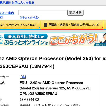
表示履歴
お気に入りを見る
払いのご案内
内
型番まとめ検索»
 AMD Opteron Processor (Model 250) for e
250CEP5AU (13M7944)
ーカー
IBM
品名
FRU - 2.4Ghz AMD Opteron Processor
(Model 250) for eServer 325, ASM-38L5273,
OPN#OSA250CEP5AU
番
13M7944-02
証条件
販売日より２ヶ月間センドバック保証