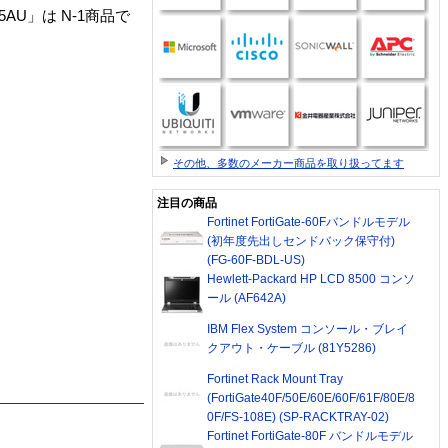
50CEP5AU」は N-1商品で
その他、多数のメーカー商品を取り扱ってます
注目の商品
Fortinet FortiGate-60Fバンドルモデル
(初年度先出しセンドバック保守付)
(FG-60F-BDL-US)
Hewlett-Packard HP LCD 8500 コンソ
ール (AF642A)
IBM Flex System コンソール・ブレイ
クアウト・ケーブル (81Y5286)
Fortinet Rack Mount Tray
(FortiGate40F/50E/60E/60F/61F/80E/8
0F/FS-108E) (SP-RACKTRAY-02)
Fortinet FortiGate-80F バンドルモデル