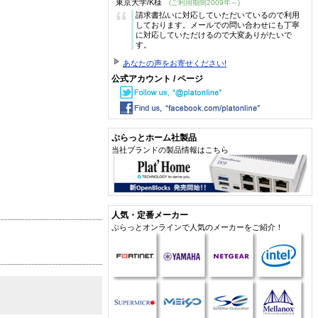
東京大学/K様
(ご利用期間2009年～)
“
請求書払いに対応していただいているので利用
しております。メールでの問い合わせにも丁寧
に対応していただけるので大変ありがたいで
す。
あなたの声をお寄せください!
公式アカウント / ページ
ぷらっとホーム社製品
当社ブランドの製品情報はこちら
人気・定番メーカー
ぷらっとオンラインで人気のメーカーをご紹介！