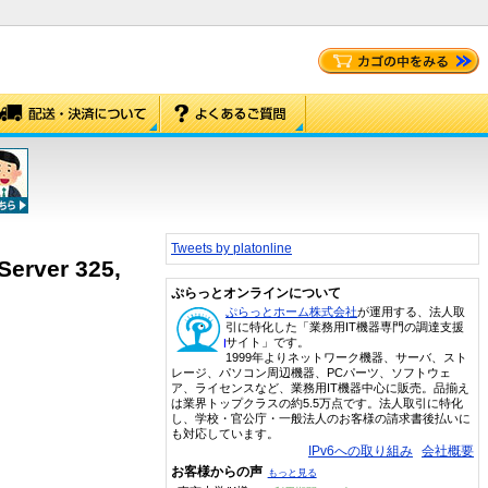
Tweets by platonline
Server 325,
ぷらっとオンラインについて
ぷらっとホーム株式会社
が運用する、法人取
引に特化した「業務用IT機器専門の調達支援
サイト」です。
1999年よりネットワーク機器、サーバ、スト
レージ、パソコン周辺機器、PCパーツ、ソフトウェ
ア、ライセンスなど、業務用IT機器中心に販売。品揃え
は業界トップクラスの約5.5万点です。法人取引に特化
し、学校・官公庁・一般法人のお客様の請求書後払いに
も対応しています。
IPv6への取り組み
会社概要
お客様からの声
もっと見る