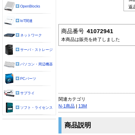
OpenBlocks
返
IoT関連
商品番号
41072941
ネットワーク
本商品は販売を終了しました
サーバ・ストレージ
パソコン・周辺機器
PCパーツ
サプライ
関連カテゴリ
N-1商品
|
13M
ソフト・ライセンス
商品説明