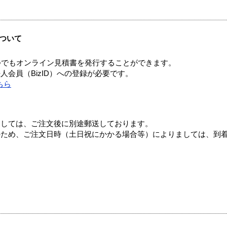
ついて
つでもオンライン見積書を発行することができます。
会員（BizID）への登録が必要です。
ちら
ましては、ご注文後に別途郵送しております。
のため、ご注文日時（土日祝にかかる場合等）によりましては、到