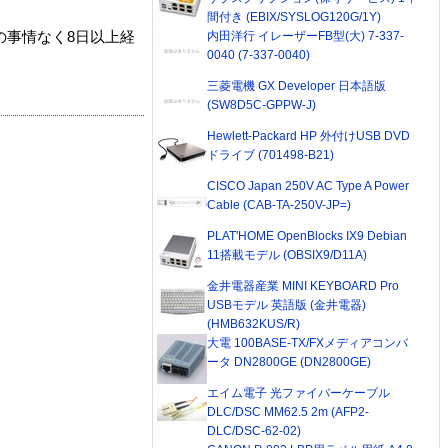
間付き (EBIX/SYSLOG120G/1Y)
内田洋行 イレーザーFB型(大) 7-337-
の事情なく8日以上経
0040 (7-337-0040)
三菱電機 GX Developer 日本語版
(SW8D5C-GPPW-J)
Hewlett-Packard HP 外付けUSB DVD
ドライブ (701498-B21)
CISCO Japan 250V AC Type A Power
Cable (CAB-TA-250V-JP=)
PLAT'HOME OpenBlocks IX9 Debian
11搭載モデル (OBSIX9/D11A)
金井電器産業 MINI KEYBOARD Pro
USBモデル 英語版 (金井電器)
(HMB632KUS/R)
大電 100BASE-TX/FXメディアコンバ
ータ DN2800GE (DN2800GE)
エイム電子 光ファイバーケーブル
DLC/DSC MM62.5 2m (AFP2-
DLC/DSC-62-02)