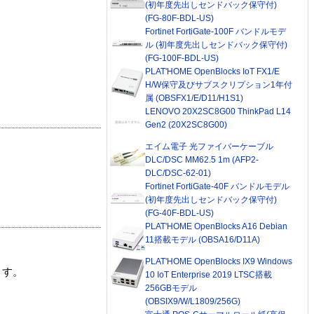
(初年度先出しセンドバック保守付)
(FG-80F-BDL-US)
Fortinet FortiGate-100F バンドルモデ
ル (初年度先出しセンドバック保守付)
(FG-100F-BDL-US)
PLAT'HOME OpenBlocks IoT FX1/E
H/W保守及びサブスクリプション1年付
属 (OBSFX1/E/D11/H1S1)
LENOVO 20X2SC8G00 ThinkPad L14
Gen2 (20X2SC8G00)
エイム電子 光ファイバーケーブル
DLC/DSC MM62.5 1m (AFP2-
DLC/DSC-62-01)
Fortinet FortiGate-40F バンドルモデル
(初年度先出しセンドバック保守付)
(FG-40F-BDL-US)
PLAT'HOME OpenBlocks A16 Debian
11搭載モデル (OBSA16/D11A)
PLAT'HOME OpenBlocks IX9 Windows
ます。
10 IoT Enterprise 2019 LTSC搭載
256GBモデル
(OBSIX9/W/L1809/256G)