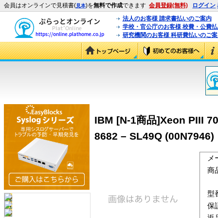
会員はオンラインで見積書(
)を
無料で作成
できます
会員登録(無料)
ログイン
見本
法人のお客様 請求書払いのご案内
学校・官公庁のお客様 校費・公費
研究機関のお客様 科研費払いのご案
IBM [N-1商品]Xeon PIII 7
8682 – SL49Q (00N7946)
メ
商
型
保
返