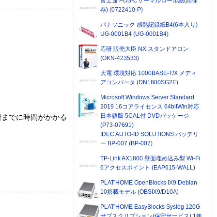
富士通 POS-Cサーマルロール紙(高保
存) (0722410-P)
パナソニック 感熱記録紙B4(6本入り)
UG-0001B4 (UG-0001B4)
応研 販売大臣 NX スタンドアロン
(OKN-423533)
大電 環境対応 1000BASE-T/X メディ
アコンバータ (DN1800SG2E)
Microsoft Windows Server Standard
2019 16コアライセンス 64bitWin対応
日本語版 5CAL付 DVDパッケージ
着までに時間がかかる
(P73-07691)
IDEC AUTO-ID SOLUTIONS バッテリ
ー BP-007 (BP-007)
TP-Link AX1800 壁面埋め込み型 Wi-Fi
6アクセスポイント (EAP615-WALL)
PLAT'HOME OpenBlocks IX9 Debian
10搭載モデル (OBSIX9/D10A)
PLAT'HOME EasyBlocks Syslog 120G
サブスクリプション(保守サービス) 1年