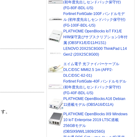
(初年度先出しセンドバック保守付)
(FG-80F-BDL-US)
Fortinet FortiGate-100F バンドルモデ
ル (初年度先出しセンドバック保守付)
(FG-100F-BDL-US)
PLAT'HOME OpenBlocks IoT FX1/E
H/W保守及びサブスクリプション1年付
属 (OBSFX1/E/D11/H1S1)
LENOVO 20X2SC8G00 ThinkPad L14
Gen2 (20X2SC8G00)
エイム電子 光ファイバーケーブル
DLC/DSC MM62.5 1m (AFP2-
DLC/DSC-62-01)
Fortinet FortiGate-40F バンドルモデル
(初年度先出しセンドバック保守付)
(FG-40F-BDL-US)
PLAT'HOME OpenBlocks A16 Debian
11搭載モデル (OBSA16/D11A)
ます。
PLAT'HOME OpenBlocks IX9 Windows
10 IoT Enterprise 2019 LTSC搭載
256GBモデル
(OBSIX9/W/L1809/256G)