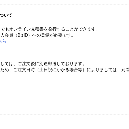
ついて
つでもオンライン見積書を発行することができます。
会員（BizID）への登録が必要です。
ちら
ましては、ご注文後に別途郵送しております。
のため、ご注文日時（土日祝にかかる場合等）によりましては、到