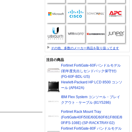
。
その他、多数のメーカー商品を取り扱ってます
注目の商品
Fortinet FortiGate-60Fバンドルモデル
(初年度先出しセンドバック保守付)
(FG-60F-BDL-US)
Hewlett-Packard HP LCD 8500 コンソ
ール (AF642A)
IBM Flex System コンソール・ブレイ
クアウト・ケーブル (81Y5286)
Fortinet Rack Mount Tray
(FortiGate40F/50E/60E/60F/61F/80E/8
0F/FS-108E) (SP-RACKTRAY-02)
Fortinet FortiGate-80F バンドルモデル