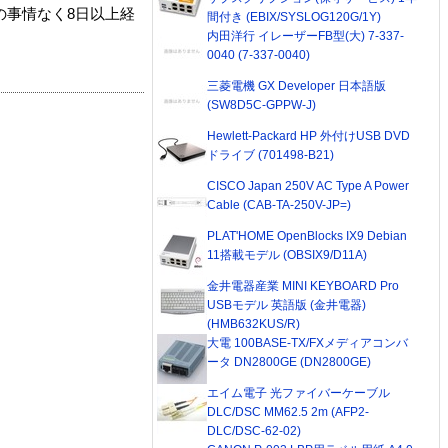
の事情なく8日以上経
間付き (EBIX/SYSLOG120G/1Y)
内田洋行 イレーザーFB型(大) 7-337-
0040 (7-337-0040)
三菱電機 GX Developer 日本語版
(SW8D5C-GPPW-J)
Hewlett-Packard HP 外付けUSB DVD
ドライブ (701498-B21)
CISCO Japan 250V AC Type A Power
Cable (CAB-TA-250V-JP=)
PLAT'HOME OpenBlocks IX9 Debian
11搭載モデル (OBSIX9/D11A)
金井電器産業 MINI KEYBOARD Pro
USBモデル 英語版 (金井電器)
(HMB632KUS/R)
大電 100BASE-TX/FXメディアコンバ
ータ DN2800GE (DN2800GE)
エイム電子 光ファイバーケーブル
DLC/DSC MM62.5 2m (AFP2-
DLC/DSC-62-02)