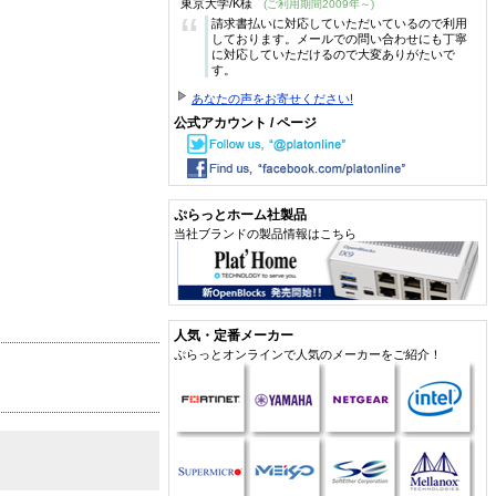
東京大学/K様
(ご利用期間2009年～)
“
請求書払いに対応していただいているので利用
しております。メールでの問い合わせにも丁寧
に対応していただけるので大変ありがたいで
す。
あなたの声をお寄せください!
公式アカウント / ページ
ぷらっとホーム社製品
当社ブランドの製品情報はこちら
人気・定番メーカー
ぷらっとオンラインで人気のメーカーをご紹介！