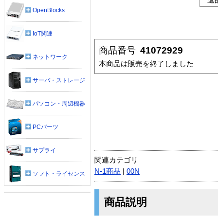
OpenBlocks
IoT関連
商品番号
41072929
ネットワーク
本商品は販売を終了しました
サーバ・ストレージ
パソコン・周辺機器
PCパーツ
サプライ
関連カテゴリ
N-1商品
|
00N
ソフト・ライセンス
商品説明