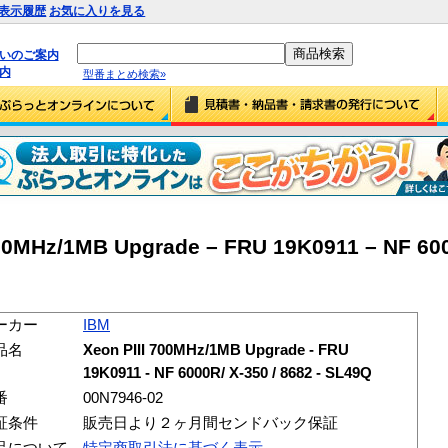
表示履歴
お気に入りを見る
払いのご案内
内
型番まとめ検索»
00MHz/1MB Upgrade – FRU 19K0911 – NF 600
ーカー
IBM
品名
Xeon PIII 700MHz/1MB Upgrade - FRU
19K0911 - NF 6000R/ X-350 / 8682 - SL49Q
番
00N7946-02
証条件
販売日より２ヶ月間センドバック保証
品について
特定商取引法に基づく表示