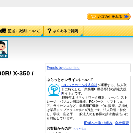
Tweets by platonline
0R/ X-350 /
ぷらっとオンラインについて
ぷらっとホーム株式会社
が運用する、法人取
引に特化した「業務用IT機器専門の調達支援
サイト」です。
1999年よりネットワーク機器、サーバ、スト
レージ、パソコン周辺機器、PCパーツ、ソフトウェ
ア、ライセンスなど、業務用IT機器中心に販売。品揃え
は業界トップクラスの約5.5万点です。法人取引に特化
し、学校・官公庁・一般法人のお客様の請求書後払いに
も対応しています。
IPv6への取り組み
会社概要
お客様からの声
もっと見る