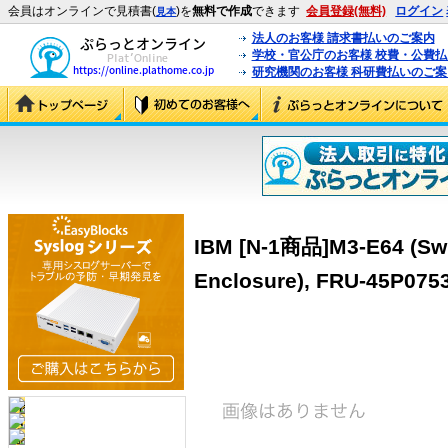
会員はオンラインで見積書(
)を
無料で作成
できます
会員登録(無料)
ログイン
見本
法人のお客様 請求書払いのご案内
学校・官公庁のお客様 校費・公費
研究機関のお客様 科研費払いのご案
IBM [N-1商品]M3-E64 (Switc
Enclosure), FRU-45P0753