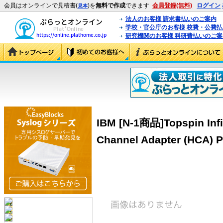
会員はオンラインで見積書(
)を
無料で作成
できます
会員登録(無料)
ログイン
見本
法人のお客様 請求書払いのご案内
学校・官公庁のお客様 校費・公費
研究機関のお客様 科研費払いのご案
IBM [N-1商品]Topspin Inf
Channel Adapter (HCA) P