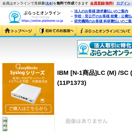
会員はオンラインで見積書(
)を
無料で作成
できます
会員登録(無料)
ログイン
見本
法人のお客様 請求書払いのご案内
学校・官公庁のお客様 校費・公費
研究機関のお客様 科研費払いのご案
IBM [N-1商品]LC (M) /SC (
(11P1373)