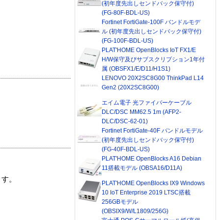
(初年度先出しセンドバック保守付)
(FG-80F-BDL-US)
Fortinet FortiGate-100F バンドルモデ
ル (初年度先出しセンドバック保守付)
(FG-100F-BDL-US)
PLAT'HOME OpenBlocks IoT FX1/E
H/W保守及びサブスクリプション1年付
属 (OBSFX1/E/D11/H1S1)
LENOVO 20X2SC8G00 ThinkPad L14
Gen2 (20X2SC8G00)
エイム電子 光ファイバーケーブル
DLC/DSC MM62.5 1m (AFP2-
DLC/DSC-62-01)
Fortinet FortiGate-40F バンドルモデル
(初年度先出しセンドバック保守付)
(FG-40F-BDL-US)
PLAT'HOME OpenBlocks A16 Debian
11搭載モデル (OBSA16/D11A)
ます。
PLAT'HOME OpenBlocks IX9 Windows
10 IoT Enterprise 2019 LTSC搭載
256GBモデル
(OBSIX9/W/L1809/256G)