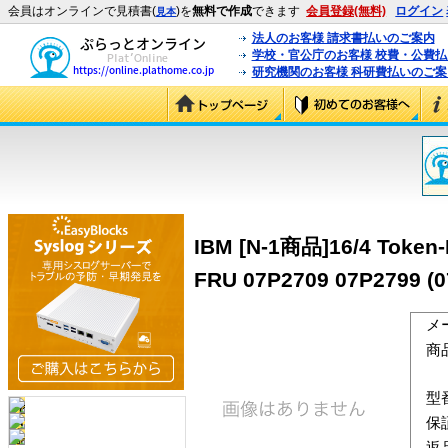
会員はオンラインで見積書(
)を
無料で作成
できます
会員登録(無料)
ログイン
見本
法人のお客様 請求書払いのご案内
学校・官公庁のお客様 校費・公費
研究機関のお客様 科研費払いのご案
IBM [N-1商品]16/4 Token-R
FRU 07P2709 07P2799 (0
メ
商
型
保
返