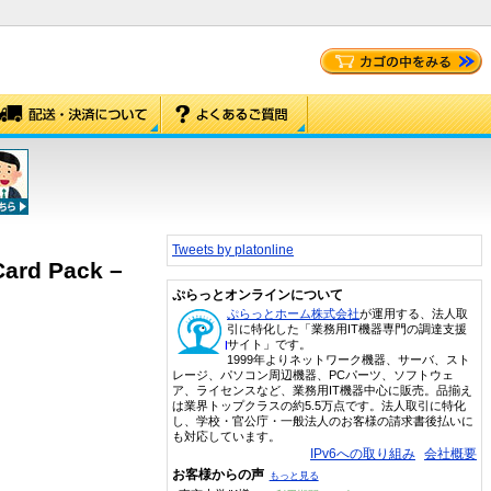
Tweets by platonline
Card Pack –
ぷらっとオンラインについて
ぷらっとホーム株式会社
が運用する、法人取
引に特化した「業務用IT機器専門の調達支援
サイト」です。
1999年よりネットワーク機器、サーバ、スト
レージ、パソコン周辺機器、PCパーツ、ソフトウェ
ア、ライセンスなど、業務用IT機器中心に販売。品揃え
は業界トップクラスの約5.5万点です。法人取引に特化
し、学校・官公庁・一般法人のお客様の請求書後払いに
も対応しています。
IPv6への取り組み
会社概要
お客様からの声
もっと見る