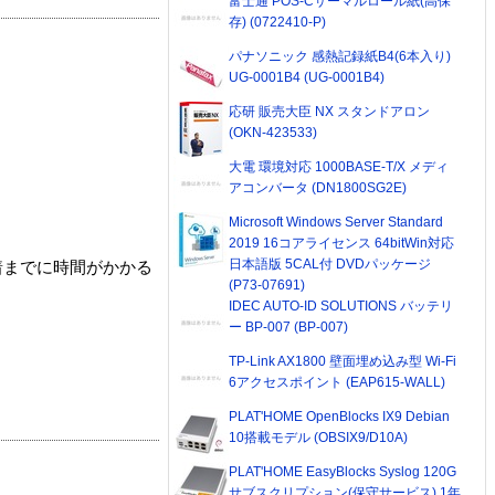
富士通 POS-Cサーマルロール紙(高保
存) (0722410-P)
パナソニック 感熱記録紙B4(6本入り)
UG-0001B4 (UG-0001B4)
応研 販売大臣 NX スタンドアロン
(OKN-423533)
大電 環境対応 1000BASE-T/X メディ
アコンバータ (DN1800SG2E)
Microsoft Windows Server Standard
2019 16コアライセンス 64bitWin対応
日本語版 5CAL付 DVDパッケージ
着までに時間がかかる
(P73-07691)
IDEC AUTO-ID SOLUTIONS バッテリ
ー BP-007 (BP-007)
TP-Link AX1800 壁面埋め込み型 Wi-Fi
6アクセスポイント (EAP615-WALL)
PLAT'HOME OpenBlocks IX9 Debian
10搭載モデル (OBSIX9/D10A)
PLAT'HOME EasyBlocks Syslog 120G
サブスクリプション(保守サービス) 1年