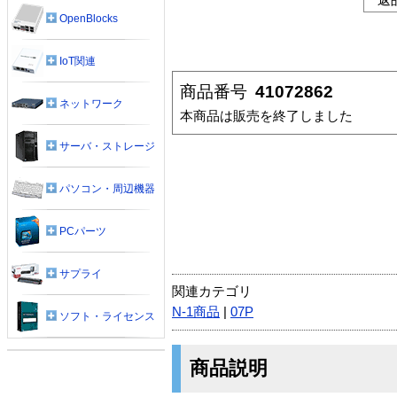
OpenBlocks
IoT関連
商品番号
41072862
ネットワーク
本商品は販売を終了しました
サーバ・ストレージ
パソコン・周辺機器
PCパーツ
サプライ
関連カテゴリ
N-1商品
|
07P
ソフト・ライセンス
商品説明