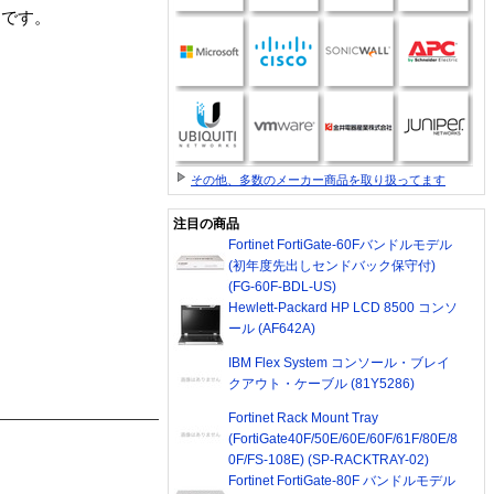
1商品です。
その他、多数のメーカー商品を取り扱ってます
注目の商品
Fortinet FortiGate-60Fバンドルモデル
(初年度先出しセンドバック保守付)
(FG-60F-BDL-US)
Hewlett-Packard HP LCD 8500 コンソ
ール (AF642A)
IBM Flex System コンソール・ブレイ
クアウト・ケーブル (81Y5286)
Fortinet Rack Mount Tray
(FortiGate40F/50E/60E/60F/61F/80E/8
0F/FS-108E) (SP-RACKTRAY-02)
Fortinet FortiGate-80F バンドルモデル