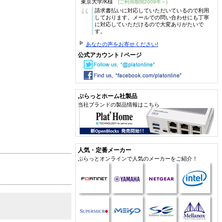
東京大学/K様
(ご利用期間2009年～)
“
請求書払いに対応していただいているので利用
しております。メールでの問い合わせにも丁寧
に対応していただけるので大変ありがたいで
す。
あなたの声をお寄せください!
公式アカウント / ページ
ぷらっとホーム社製品
当社ブランドの製品情報はこちら
人気・定番メーカー
ぷらっとオンラインで人気のメーカーをご紹介！