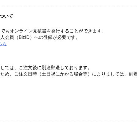
ついて
つでもオンライン見積書を発行することができます。
会員（BizID）への登録が必要です。
ちら
ましては、ご注文後に別途郵送しております。
のため、ご注文日時（土日祝にかかる場合等）によりましては、到