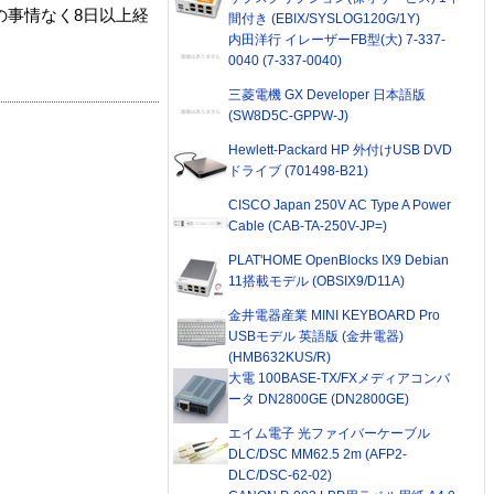
の事情なく8日以上経
間付き (EBIX/SYSLOG120G/1Y)
内田洋行 イレーザーFB型(大) 7-337-
0040 (7-337-0040)
三菱電機 GX Developer 日本語版
(SW8D5C-GPPW-J)
Hewlett-Packard HP 外付けUSB DVD
ドライブ (701498-B21)
CISCO Japan 250V AC Type A Power
Cable (CAB-TA-250V-JP=)
PLAT'HOME OpenBlocks IX9 Debian
11搭載モデル (OBSIX9/D11A)
金井電器産業 MINI KEYBOARD Pro
USBモデル 英語版 (金井電器)
(HMB632KUS/R)
大電 100BASE-TX/FXメディアコンバ
ータ DN2800GE (DN2800GE)
エイム電子 光ファイバーケーブル
DLC/DSC MM62.5 2m (AFP2-
DLC/DSC-62-02)