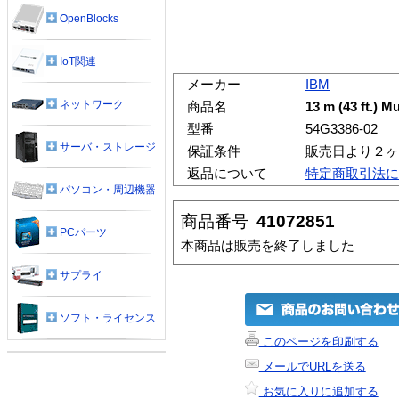
OpenBlocks
IoT関連
メーカー
IBM
ネットワーク
商品名
13 m (43 ft.) M
型番
54G3386-02
サーバ・ストレージ
保証条件
販売日より２ヶ
返品について
特定商取引法に
パソコン・周辺機器
商品番号
41072851
PCパーツ
本商品は販売を終了しました
サプライ
ソフト・ライセンス
このページを印刷する
メールでURLを送る
お気に入りに追加する