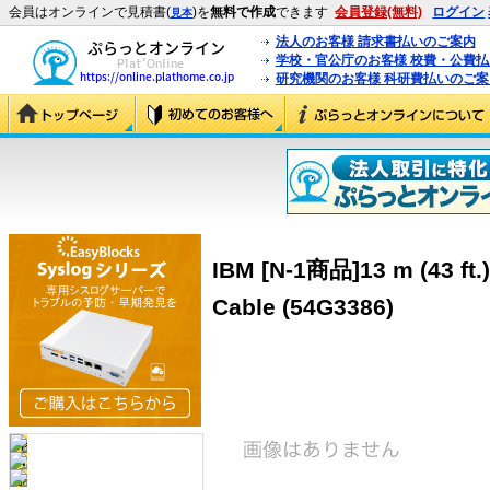
会員はオンラインで見積書(
)を
無料で作成
できます
会員登録(無料)
ログイン
見本
法人のお客様 請求書払いのご案内
学校・官公庁のお客様 校費・公費
研究機関のお客様 科研費払いのご案
IBM [N-1商品]13 m (43 ft.)
Cable (54G3386)