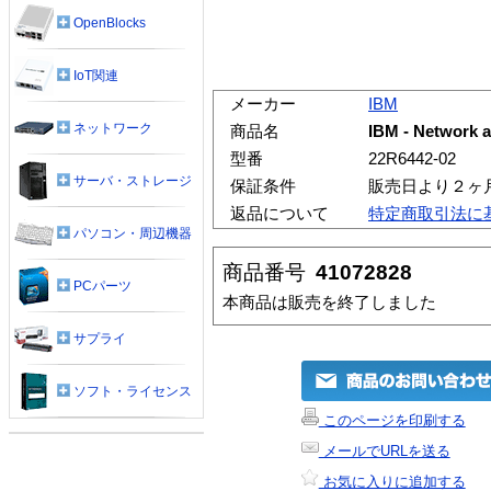
OpenBlocks
IoT関連
メーカー
IBM
ネットワーク
商品名
IBM - Network a
型番
22R6442-02
サーバ・ストレージ
保証条件
販売日より２ヶ
返品について
特定商取引法に
パソコン・周辺機器
商品番号
41072828
PCパーツ
本商品は販売を終了しました
サプライ
ソフト・ライセンス
このページを印刷する
メールでURLを送る
お気に入りに追加する