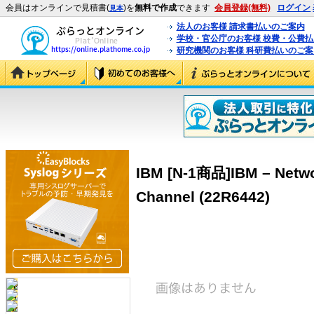
会員はオンラインで見積書(
)を
無料で作成
できます
会員登録(無料)
ログイン
見本
法人のお客様 請求書払いのご案内
学校・官公庁のお客様 校費・公費
研究機関のお客様 科研費払いのご案
IBM [N-1商品]IBM – Networ
Channel (22R6442)