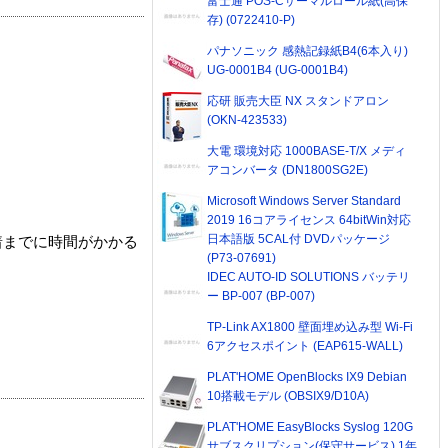
富士通 POS-Cサーマルロール紙(高保
存) (0722410-P)
パナソニック 感熱記録紙B4(6本入り)
UG-0001B4 (UG-0001B4)
応研 販売大臣 NX スタンドアロン
(OKN-423533)
大電 環境対応 1000BASE-T/X メディ
アコンバータ (DN1800SG2E)
Microsoft Windows Server Standard
2019 16コアライセンス 64bitWin対応
日本語版 5CAL付 DVDパッケージ
着までに時間がかかる
(P73-07691)
IDEC AUTO-ID SOLUTIONS バッテリ
ー BP-007 (BP-007)
TP-Link AX1800 壁面埋め込み型 Wi-Fi
6アクセスポイント (EAP615-WALL)
PLAT'HOME OpenBlocks IX9 Debian
10搭載モデル (OBSIX9/D10A)
PLAT'HOME EasyBlocks Syslog 120G
サブスクリプション(保守サービス) 1年