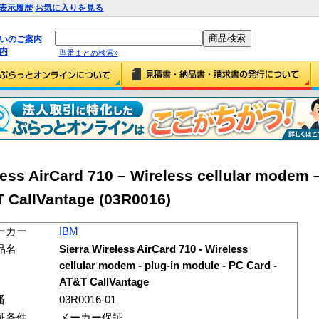
表示履歴
お気に入りを見る
払いのご案内
内
型番まとめ検索»
ss AirCard 710 – Wireless cellular modem –
 CallVantage (03R0016)
ーカー
IBM
品名
Sierra Wireless AirCard 710 - Wireless
cellular modem - plug-in module - PC Card -
AT&T CallVantage
番
03R0016-01
証条件
メーカー保証