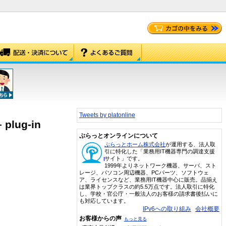
Tweets by platonline
 plug-in
ぷらっとオンラインについて
ぷらっとホーム株式会社
が運用する、法人取
引に特化した「業務用IT機器専門の調達支援
サイト」です。
1999年よりネットワーク機器、サーバ、スト
レージ、パソコン周辺機器、PCパーツ、ソフトウェ
ア、ライセンスなど、業務用IT機器中心に販売。品揃え
は業界トップクラスの約5.5万点です。法人取引に特化
し、学校・官公庁・一般法人のお客様の請求書後払いに
も対応しています。
IPv6への取り組み
会社概要
お客様からの声
もっと見る