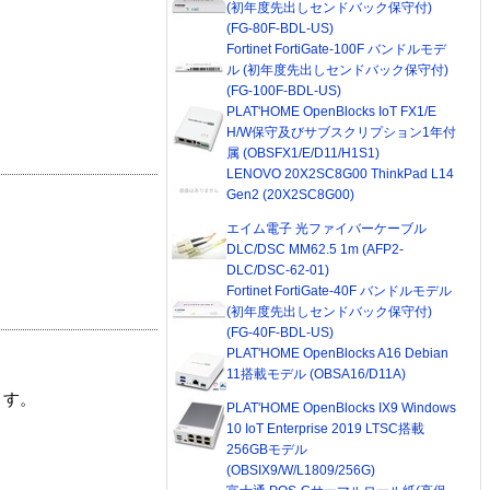
(初年度先出しセンドバック保守付)
(FG-80F-BDL-US)
Fortinet FortiGate-100F バンドルモデ
ル (初年度先出しセンドバック保守付)
(FG-100F-BDL-US)
PLAT'HOME OpenBlocks IoT FX1/E
H/W保守及びサブスクリプション1年付
属 (OBSFX1/E/D11/H1S1)
LENOVO 20X2SC8G00 ThinkPad L14
Gen2 (20X2SC8G00)
エイム電子 光ファイバーケーブル
DLC/DSC MM62.5 1m (AFP2-
DLC/DSC-62-01)
Fortinet FortiGate-40F バンドルモデル
(初年度先出しセンドバック保守付)
(FG-40F-BDL-US)
PLAT'HOME OpenBlocks A16 Debian
11搭載モデル (OBSA16/D11A)
ます。
PLAT'HOME OpenBlocks IX9 Windows
10 IoT Enterprise 2019 LTSC搭載
256GBモデル
(OBSIX9/W/L1809/256G)