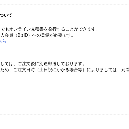
ついて
つでもオンライン見積書を発行することができます。
会員（BizID）への登録が必要です。
ちら
ましては、ご注文後に別途郵送しております。
のため、ご注文日時（土日祝にかかる場合等）によりましては、到