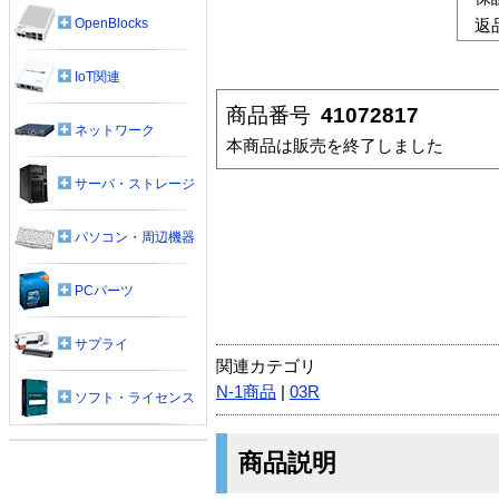
OpenBlocks
返
IoT関連
商品番号
41072817
ネットワーク
本商品は販売を終了しました
サーバ・ストレージ
パソコン・周辺機器
PCパーツ
サプライ
関連カテゴリ
N-1商品
|
03R
ソフト・ライセンス
商品説明