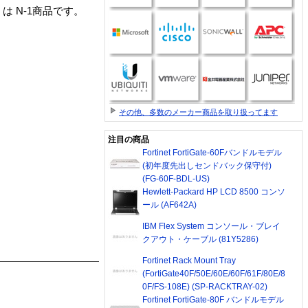
antage」は N-1商品です。
その他、多数のメーカー商品を取り扱ってます
注目の商品
Fortinet FortiGate-60Fバンドルモデル
(初年度先出しセンドバック保守付)
(FG-60F-BDL-US)
Hewlett-Packard HP LCD 8500 コンソ
ール (AF642A)
IBM Flex System コンソール・ブレイ
クアウト・ケーブル (81Y5286)
Fortinet Rack Mount Tray
(FortiGate40F/50E/60E/60F/61F/80E/8
0F/FS-108E) (SP-RACKTRAY-02)
Fortinet FortiGate-80F バンドルモデル