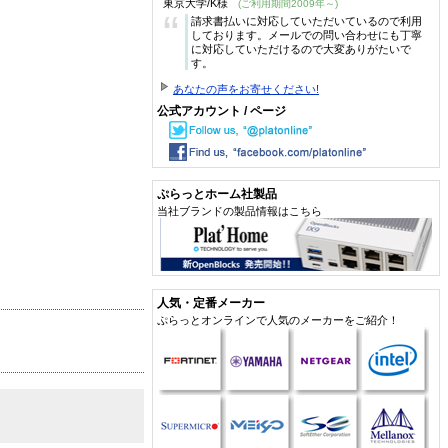
東京大学/K様
(ご利用期間2009年～)
“
請求書払いに対応していただいているので利用
しております。メールでの問い合わせにも丁寧
に対応していただけるので大変ありがたいで
す。
あなたの声をお寄せください!
公式アカウント / ページ
ぷらっとホーム社製品
当社ブランドの製品情報はこちら
人気・定番メーカー
ぷらっとオンラインで人気のメーカーをご紹介！