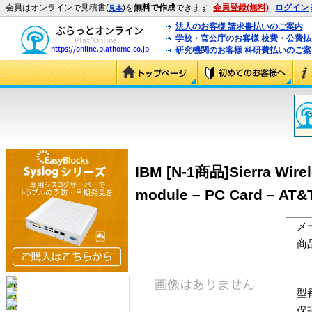
会員はオンラインで見積書(
)を
無料で作成
できます
会員登録(無料)
ログイン
見本
法人のお客様 請求書払いのご案内
学校・官公庁のお客様 校費・公費
研究機関のお客様 科研費払いのご案
IBM [N-1商品]Sierra Wirele
module – PC Card – AT&T
メ
商
型
保