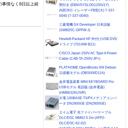
の事情なく8日以上経
間付き (EBIX/SYSLOG120G/1Y)
内田洋行 イレーザーFB型(大) 7-337-
0040 (7-337-0040)
三菱電機 GX Developer 日本語版
(SW8D5C-GPPW-J)
Hewlett-Packard HP 外付けUSB DVD
ドライブ (701498-B21)
CISCO Japan 250V AC Type A Power
Cable (CAB-TA-250V-JP=)
PLAT'HOME OpenBlocks IX9 Debian
11搭載モデル (OBSIX9/D11A)
金井電器産業 MINI KEYBOARD Pro
USBモデル 英語版 (金井電器)
(HMB632KUS/R)
大電 100BASE-TX/FXメディアコンバ
ータ DN2800GE (DN2800GE)
エイム電子 光ファイバーケーブル
DLC/DSC MM62.5 2m (AFP2-
DLC/DSC-62-02)