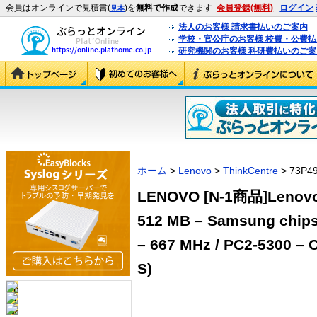
会員はオンラインで見積書(
)を
無料で作成
できます
会員登録(無料)
ログイン
見本
法人のお客様 請求書払いのご案内
学校・官公庁のお客様 校費・公費
研究機関のお客様 科研費払いのご案
ホーム
>
Lenovo
>
ThinkCentre
> 73P49
LENOVO [N-1商品]Lenovo 
512 MB – Samsung chipse
– 667 MHz / PC2-5300 – 
S)