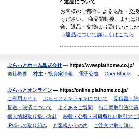
返品について
お客様のご都合による返品・交
ください。 商品開封後、または
合、返品・交換はお受けいたし
⇒
返品について詳しくはこちら
ぷらっとホーム株式会社
—
https://www.plathome.co.jp/
会社概要
株主・投資家情報
電子公告
OpenBlocks
ぷらっとオンライン
—
https://online.plathome.co.jp/
ご利用ガイド
ぷらっとオンラインについて
見積書・納
配送・決済について
よくあるご質問
特定商取引法に基
個人情報取り扱い方針
校費・公費・科研費払い取引のご
IPv6への取り組み
お客様からの声
ご注文の取り消し