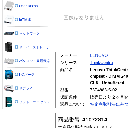
OpenBlocks
IoT関連
ネットワーク
サーバ・ストレージ
メーカー
LENOVO
パソコン・周辺機器
シリーズ
ThinkCentre
商品名
Lenovo ThinkCentr
PCパーツ
chipset - DIMM 240-
CL5 - Unbuffered
サプライ
型番
73P4983-S-02
保証条件
販売日より２ヶ月
ソフト・ライセンス
返品について
特定商取引法に基
商品番号
41072814
本商品は販売を終了しました