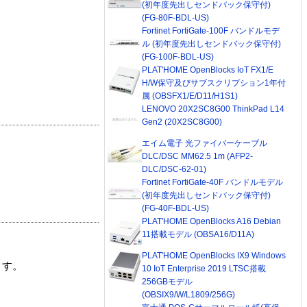
(初年度先出しセンドバック保守付)
(FG-80F-BDL-US)
Fortinet FortiGate-100F バンドルモデ
ル (初年度先出しセンドバック保守付)
(FG-100F-BDL-US)
PLAT'HOME OpenBlocks IoT FX1/E
H/W保守及びサブスクリプション1年付
属 (OBSFX1/E/D11/H1S1)
LENOVO 20X2SC8G00 ThinkPad L14
Gen2 (20X2SC8G00)
エイム電子 光ファイバーケーブル
DLC/DSC MM62.5 1m (AFP2-
DLC/DSC-62-01)
Fortinet FortiGate-40F バンドルモデル
(初年度先出しセンドバック保守付)
(FG-40F-BDL-US)
PLAT'HOME OpenBlocks A16 Debian
11搭載モデル (OBSA16/D11A)
PLAT'HOME OpenBlocks IX9 Windows
ます。
10 IoT Enterprise 2019 LTSC搭載
256GBモデル
(OBSIX9/W/L1809/256G)