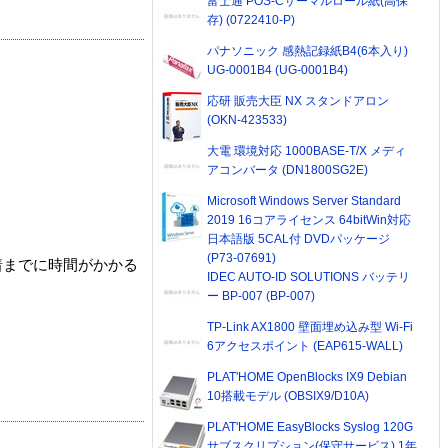
富士通 POS-Cサーマルロール紙(高保
存) (0722410-P)
パナソニック 感熱記録紙B4(6本入り)
UG-0001B4 (UG-0001B4)
応研 販売大臣 NX スタンドアロン
(OKN-423533)
大電 環境対応 1000BASE-T/X メディ
アコンバータ (DN1800SG2E)
Microsoft Windows Server Standard
2019 16コアライセンス 64bitWin対応
日本語版 5CAL付 DVDパッケージ
(P73-07691)
着までに時間がかかる
IDEC AUTO-ID SOLUTIONS バッテリ
ー BP-007 (BP-007)
TP-Link AX1800 壁面埋め込み型 Wi-Fi
6アクセスポイント (EAP615-WALL)
PLAT'HOME OpenBlocks IX9 Debian
10搭載モデル (OBSIX9/D10A)
PLAT'HOME EasyBlocks Syslog 120G
サブスクリプション(保守サービス) 1年