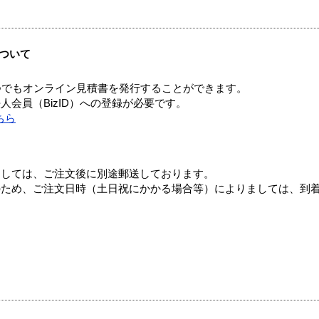
ついて
つでもオンライン見積書を発行することができます。
会員（BizID）への登録が必要です。
ちら
ましては、ご注文後に別途郵送しております。
のため、ご注文日時（土日祝にかかる場合等）によりましては、到