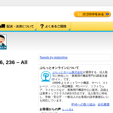
Tweets by platonline
, 236 – All
ぷらっとオンラインについて
ぷらっとホーム株式会社
が運用する、法人取
引に特化した「業務用IT機器専門の調達支援
サイト」です。
1999年よりネットワーク機器、サーバ、スト
レージ、パソコン周辺機器、PCパーツ、ソフトウェ
ア、ライセンスなど、業務用IT機器中心に販売。品揃え
は業界トップクラスの約5.5万点です。法人取引に特化
し、学校・官公庁・一般法人のお客様の請求書後払いに
も対応しています。
IPv6への取り組み
会社概要
お客様からの声
もっと見る