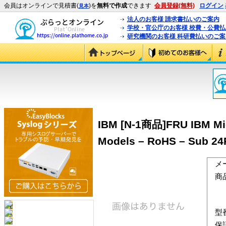
会員はオンラインで見積書(
)を
無料で作成
できます
会員登録(無料)
ログイン
見本
法人のお客様 請求書払いのご案内
学校・官公庁のお客様 校費・公費
研究機関のお客様 科研費払いのご案
IBM [N-1商品]FRU IBM Micr
Models – RoHS – Sub 24
メ
商
型
保