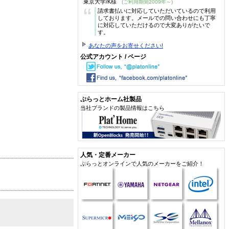
東京大学/K様
(ご利用期間2009年～)
“
請求書払いに対応していただいているので利用
しております。メールでの問い合わせにも丁寧
に対応していただけるので大変ありがたいで
す。
あなたの声をお寄せください!
公式アカウント / ページ
ぷらっとホーム社製品
当社ブランドの製品情報はこちら
人気・定番メーカー
ぷらっとオンラインで人気のメーカーをご紹介！