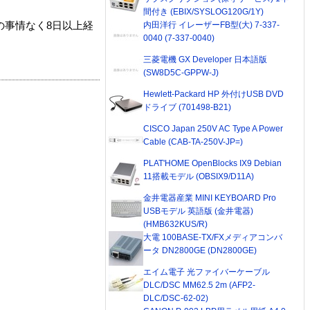
間付き (EBIX/SYSLOG120G/1Y)
内田洋行 イレーザーFB型(大) 7-337-
の事情なく8日以上経
0040 (7-337-0040)
三菱電機 GX Developer 日本語版
(SW8D5C-GPPW-J)
Hewlett-Packard HP 外付けUSB DVD
ドライブ (701498-B21)
CISCO Japan 250V AC Type A Power
Cable (CAB-TA-250V-JP=)
PLAT'HOME OpenBlocks IX9 Debian
11搭載モデル (OBSIX9/D11A)
金井電器産業 MINI KEYBOARD Pro
USBモデル 英語版 (金井電器)
(HMB632KUS/R)
大電 100BASE-TX/FXメディアコンバ
ータ DN2800GE (DN2800GE)
エイム電子 光ファイバーケーブル
DLC/DSC MM62.5 2m (AFP2-
DLC/DSC-62-02)