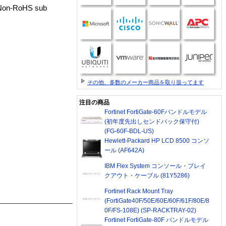
 Non-RoHS sub
その他、多数のメーカー商品を取り扱ってます
注目の商品
Fortinet FortiGate-60Fバンドルモデル
(初年度先出しセンドバック保守付)
(FG-60F-BDL-US)
Hewlett-Packard HP LCD 8500 コンソ
ール (AF642A)
IBM Flex System コンソール・ブレイ
クアウト・ケーブル (81Y5286)
Fortinet Rack Mount Tray
(FortiGate40F/50E/60E/60F/61F/80E/8
0F/FS-108E) (SP-RACKTRAY-02)
Fortinet FortiGate-80F バンドルモデル