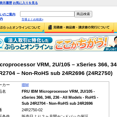
表示履歴
お気に入りを見る
払いのご案内
内
型番まとめ検索»
oprocessor VRM, 2U/105 – xSeries 366, 346
R2704 – Non-RoHS sub 24R2696 (24R2750)
ーカー
IBM
品名
FRU IBM Microprocessor VRM, 2U/105 -
xSeries 366, 346, 236 - All Models - RoHS -
Sub 24R2704 - Non-RoHS sub 24R2696
番
24R2750-02
証条件
販売日より２ヶ月間センドバック保証