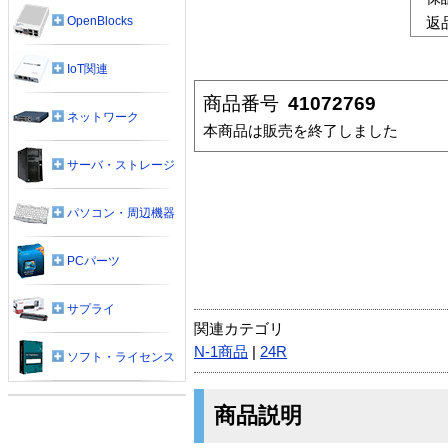
OpenBlocks
返
IoT関連
商品番号
41072769
ネットワーク
本商品は販売を終了しました
サーバ・ストレージ
パソコン・周辺機器
PCパーツ
サプライ
関連カテゴリ
N-1商品
|
24R
ソフト・ライセンス
商品説明