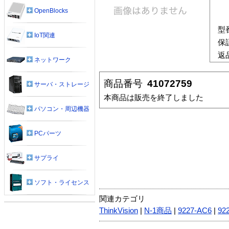
OpenBlocks
型
IoT関連
保
返
ネットワーク
商品番号
41072759
サーバ・ストレージ
本商品は販売を終了しました
パソコン・周辺機器
PCパーツ
サプライ
ソフト・ライセンス
関連カテゴリ
ThinkVision
|
N-1商品
|
9227-AC6
|
92