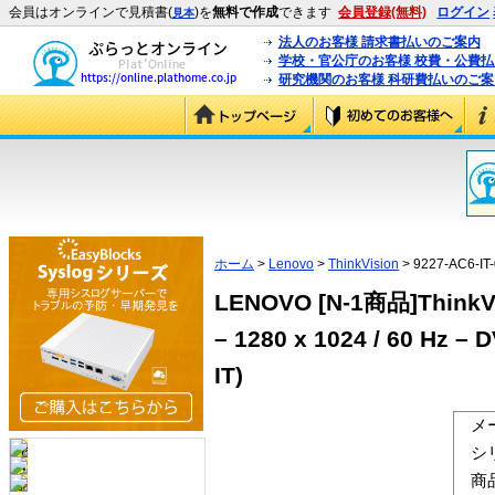
会員はオンラインで見積書(
)を
無料で作成
できます
会員登録(無料)
ログイン
見本
法人のお客様 請求書払いのご案内
学校・官公庁のお客様 校費・公費
研究機関のお客様 科研費払いのご案
ホーム
>
Lenovo
>
ThinkVision
> 9227-AC6-IT
LENOVO [N-1商品]ThinkVisi
– 1280 x 1024 / 60 Hz – 
IT)
メ
シ
商