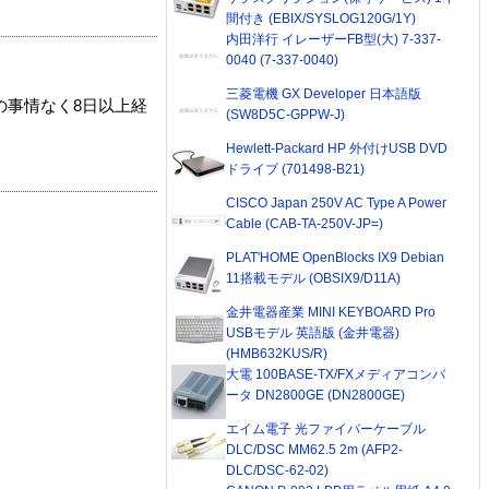
間付き (EBIX/SYSLOG120G/1Y)
内田洋行 イレーザーFB型(大) 7-337-
0040 (7-337-0040)
三菱電機 GX Developer 日本語版
の事情なく8日以上経
(SW8D5C-GPPW-J)
Hewlett-Packard HP 外付けUSB DVD
ドライブ (701498-B21)
CISCO Japan 250V AC Type A Power
Cable (CAB-TA-250V-JP=)
PLAT'HOME OpenBlocks IX9 Debian
11搭載モデル (OBSIX9/D11A)
金井電器産業 MINI KEYBOARD Pro
USBモデル 英語版 (金井電器)
(HMB632KUS/R)
大電 100BASE-TX/FXメディアコンバ
ータ DN2800GE (DN2800GE)
エイム電子 光ファイバーケーブル
DLC/DSC MM62.5 2m (AFP2-
DLC/DSC-62-02)