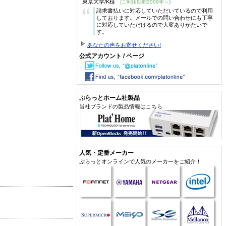
東京大学/K様
(ご利用期間2009年～)
“
請求書払いに対応していただいているので利用
しております。メールでの問い合わせにも丁寧
に対応していただけるので大変ありがたいで
す。
あなたの声をお寄せください!
公式アカウント / ページ
ぷらっとホーム社製品
当社ブランドの製品情報はこちら
人気・定番メーカー
ぷらっとオンラインで人気のメーカーをご紹介！