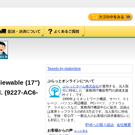
Tweets by platonline
iewable (17″)
ぷらっとオンラインについて
ぷらっとホーム株式会社
が運用する、法人取
引に特化した「業務用IT機器専門の調達支援
d. (9227-AC6-
サイト」です。
1999年よりネットワーク機器、サーバ、スト
レージ、パソコン周辺機器、PCパーツ、ソフトウェ
ア、ライセンスなど、業務用IT機器中心に販売。品揃え
は業界トップクラスの約5.5万点です。法人取引に特化
し、学校・官公庁・一般法人のお客様の請求書後払いに
も対応しています。
IPv6への取り組み
会社概要
お客様からの声
もっと見る