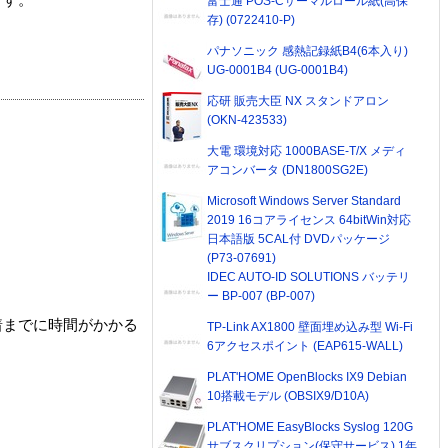
ます。
富士通 POS-Cサーマルロール紙(高保
存) (0722410-P)
パナソニック 感熱記録紙B4(6本入り)
UG-0001B4 (UG-0001B4)
応研 販売大臣 NX スタンドアロン
(OKN-423533)
大電 環境対応 1000BASE-T/X メディ
アコンバータ (DN1800SG2E)
Microsoft Windows Server Standard
2019 16コアライセンス 64bitWin対応
日本語版 5CAL付 DVDパッケージ
(P73-07691)
IDEC AUTO-ID SOLUTIONS バッテリ
ー BP-007 (BP-007)
着までに時間がかかる
TP-Link AX1800 壁面埋め込み型 Wi-Fi
6アクセスポイント (EAP615-WALL)
PLAT'HOME OpenBlocks IX9 Debian
10搭載モデル (OBSIX9/D10A)
PLAT'HOME EasyBlocks Syslog 120G
サブスクリプション(保守サービス) 1年