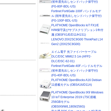
(初年度先出しセンドバック保守付)
(FG-80F-BDL-US)
Fortinet FortiGate-100F バンドルモデ
ル (初年度先出しセンドバック保守付)
(FG-100F-BDL-US)
PLAT'HOME OpenBlocks IoT FX1/E
H/W保守及びサブスクリプション1年付
属 (OBSFX1/E/D11/H1S1)
LENOVO 20X2SC8G00 ThinkPad L14
Gen2 (20X2SC8G00)
エイム電子 光ファイバーケーブル
DLC/DSC MM62.5 1m (AFP2-
DLC/DSC-62-01)
Fortinet FortiGate-40F バンドルモデル
(初年度先出しセンドバック保守付)
(FG-40F-BDL-US)
PLAT'HOME OpenBlocks A16 Debian
11搭載モデル (OBSA16/D11A)
PLAT'HOME OpenBlocks IX9 Windows
10 IoT Enterprise 2019 LTSC搭載
256GBモデル
(OBSIX9/W/L1809/256G)