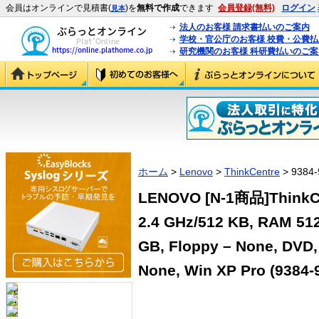
会員はオンラインで見積書(
)を
無料で作成
できます
会員登録(無料)
ログイン
見本
法人のお客様 請求書払いのご案内
学校・官公庁のお客様 校費・公費
研究機関のお客様 科研費払いのご案
ホーム
>
Lenovo
>
ThinkCentre
> 9384-
LENOVO [N-1商品]ThinkCen
2.4 GHz/512 KB, RAM 512
GB, Floppy – None, DVD
None, Win XP Pro (9384-