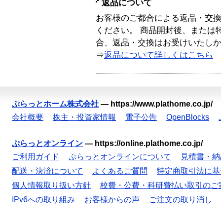
返品について
お客様のご都合による返品・交
ください。 商品開封後、または
合、返品・交換はお受けいたし
⇒
返品について詳しくはこちら
ぷらっとホーム株式会社
—
https://www.plathome.co.jp/
会社概要
株主・投資家情報
電子公告
OpenBlocks
ぷらっとオンライン
—
https://online.plathome.co.jp/
ご利用ガイド
ぷらっとオンラインについて
見積書・納
配送・決済について
よくあるご質問
特定商取引法に基
個人情報取り扱い方針
校費・公費・科研費払い取引のご
IPv6への取り組み
お客様からの声
ご注文の取り消し