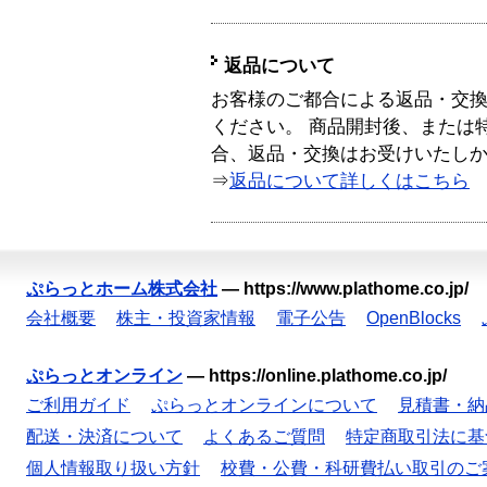
返品について
お客様のご都合による返品・交
ください。 商品開封後、または
合、返品・交換はお受けいたし
⇒
返品について詳しくはこちら
ぷらっとホーム株式会社
—
https://www.plathome.co.jp/
会社概要
株主・投資家情報
電子公告
OpenBlocks
ぷらっとオンライン
—
https://online.plathome.co.jp/
ご利用ガイド
ぷらっとオンラインについて
見積書・納
配送・決済について
よくあるご質問
特定商取引法に基
個人情報取り扱い方針
校費・公費・科研費払い取引のご