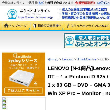
会員はオンラインで見積書(
)を
無料で作成
できます
会員登録(無料)
ログイン
見本
法人のお客様 請求書払いのご案内
学校・官公庁のお客様 校費・公費
研究機関のお客様 科研費払いのご案
ホーム
>
Lenovo
>
ThinkCentre
> 8810-
LENOVO [N-1商品]Lenovo 
DT – 1 x Pentium D 925 
1 x 80 GB – DVD – GMA 3
Win XP Pro – Monitor : 