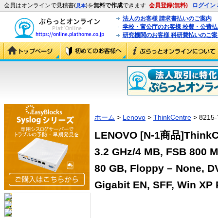
会員はオンラインで見積書(
)を
無料で作成
できます
会員登録(無料)
ログイン
見本
法人のお客様 請求書払いのご案内
学校・官公庁のお客様 校費・公費
研究機関のお客様 科研費払いのご案
ホーム
>
Lenovo
>
ThinkCentre
> 8215-
LENOVO [N-1商品]ThinkCe
3.2 GHz/4 MB, FSB 800 
80 GB, Floppy – None, D
Gigabit EN, SFF, Win XP 