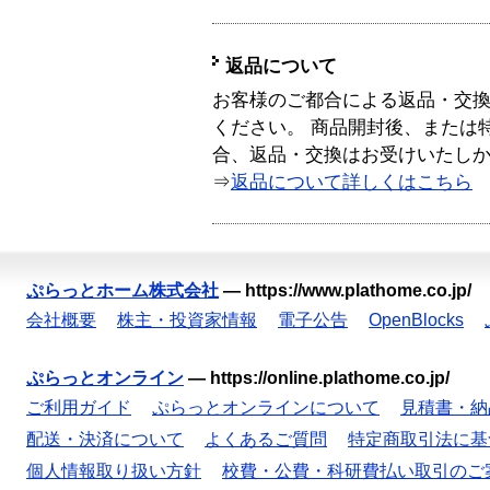
返品について
お客様のご都合による返品・交
ください。 商品開封後、または
合、返品・交換はお受けいたし
⇒
返品について詳しくはこちら
ぷらっとホーム株式会社
—
https://www.plathome.co.jp/
会社概要
株主・投資家情報
電子公告
OpenBlocks
ぷらっとオンライン
—
https://online.plathome.co.jp/
ご利用ガイド
ぷらっとオンラインについて
見積書・納
配送・決済について
よくあるご質問
特定商取引法に基
個人情報取り扱い方針
校費・公費・科研費払い取引のご