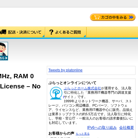
Tweets by platonline
MHz, RAM 0
ぷらっとオンラインについて
 License – No
ぷらっとホーム株式会社
が運用する、法人取
引に特化した「業務用IT機器専門の調達支援
サイト」です。
1999年よりネットワーク機器、サーバ、スト
レージ、パソコン周辺機器、PCパーツ、ソフトウェ
ア、ライセンスなど、業務用IT機器中心に販売。品揃え
は業界トップクラスの約5.5万点です。法人取引に特化
し、学校・官公庁・一般法人のお客様の請求書後払いに
も対応しています。
IPv6への取り組み
会社概要
お客様からの声
もっと見る