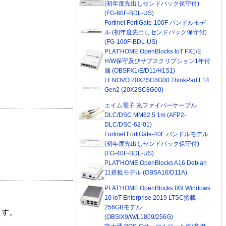
(初年度先出しセンドバック保守付)
(FG-80F-BDL-US)
Fortinet FortiGate-100F バンドルモデ
ル (初年度先出しセンドバック保守付)
(FG-100F-BDL-US)
PLAT'HOME OpenBlocks IoT FX1/E
H/W保守及びサブスクリプション1年付
属 (OBSFX1/E/D11/H1S1)
LENOVO 20X2SC8G00 ThinkPad L14
Gen2 (20X2SC8G00)
エイム電子 光ファイバーケーブル
DLC/DSC MM62.5 1m (AFP2-
DLC/DSC-62-01)
Fortinet FortiGate-40F バンドルモデル
(初年度先出しセンドバック保守付)
(FG-40F-BDL-US)
PLAT'HOME OpenBlocks A16 Debian
11搭載モデル (OBSA16/D11A)
PLAT'HOME OpenBlocks IX9 Windows
10 IoT Enterprise 2019 LTSC搭載
256GBモデル
ます。
(OBSIX9/W/L1809/256G)