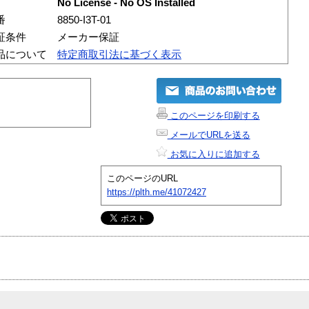
No License - No OS Installed
番
8850-I3T-01
証条件
メーカー保証
品について
特定商取引法に基づく表示
このページを印刷する
メールでURLを送る
お気に入りに追加する
このページのURL
https://plth.me/41072427