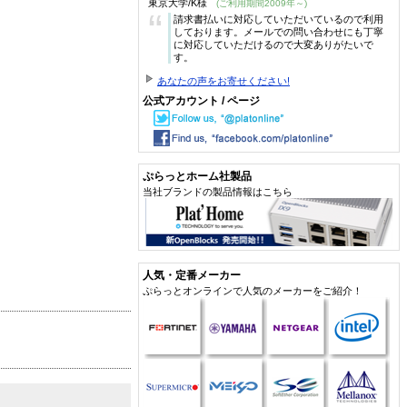
東京大学/K様
(ご利用期間2009年～)
“
請求書払いに対応していただいているので利用
しております。メールでの問い合わせにも丁寧
に対応していただけるので大変ありがたいで
す。
あなたの声をお寄せください!
公式アカウント / ページ
ぷらっとホーム社製品
当社ブランドの製品情報はこちら
人気・定番メーカー
ぷらっとオンラインで人気のメーカーをご紹介！