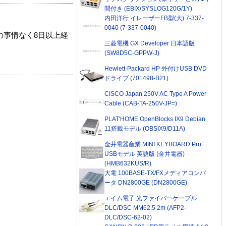
間付き (EBIX/SYSLOG120G/1Y)
内田洋行 イレーザーFB型(大) 7-337-
0040 (7-337-0040)
の事情なく8日以上経
三菱電機 GX Developer 日本語版
(SW8D5C-GPPW-J)
Hewlett-Packard HP 外付けUSB DVD
ドライブ (701498-B21)
CISCO Japan 250V AC Type A Power
Cable (CAB-TA-250V-JP=)
PLAT'HOME OpenBlocks IX9 Debian
11搭載モデル (OBSIX9/D11A)
金井電器産業 MINI KEYBOARD Pro
USBモデル 英語版 (金井電器)
(HMB632KUS/R)
大電 100BASE-TX/FXメディアコンバ
ータ DN2800GE (DN2800GE)
エイム電子 光ファイバーケーブル
DLC/DSC MM62.5 2m (AFP2-
DLC/DSC-62-02)