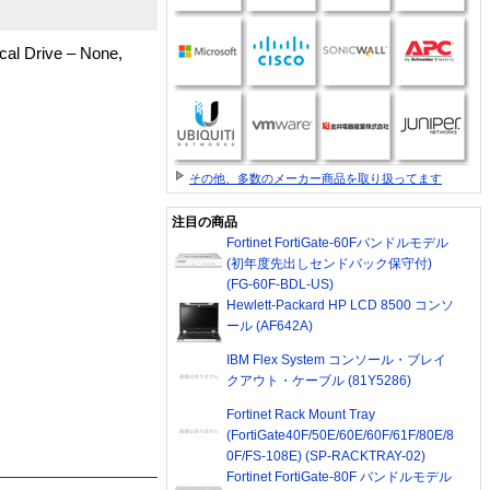
al Drive – None,
その他、多数のメーカー商品を取り扱ってます
注目の商品
Fortinet FortiGate-60Fバンドルモデル
(初年度先出しセンドバック保守付)
(FG-60F-BDL-US)
Hewlett-Packard HP LCD 8500 コンソ
ール (AF642A)
IBM Flex System コンソール・ブレイ
クアウト・ケーブル (81Y5286)
Fortinet Rack Mount Tray
(FortiGate40F/50E/60E/60F/61F/80E/8
0F/FS-108E) (SP-RACKTRAY-02)
Fortinet FortiGate-80F バンドルモデル