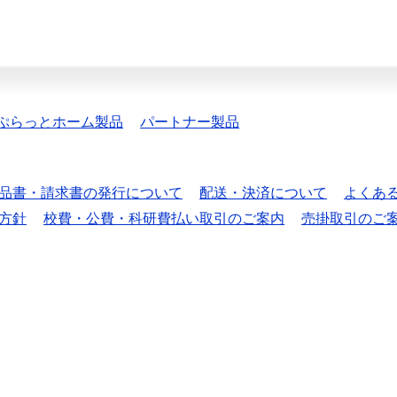
ぷらっとホーム製品
パートナー製品
品書・請求書の発行について
配送・決済について
よくあ
方針
校費・公費・科研費払い取引のご案内
売掛取引のご