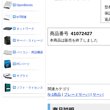
OpenBlocks
型
保
IoT関連
返
ネットワーク
商品番号
41072427
本商品は販売を終了しました
サーバ・ストレージ
パソコン・周辺機器
PCパーツ
サプライ
ソフト・ライセンス
関連カテゴリ
N-1商品
|
ブレードサーバ
|
サーバ