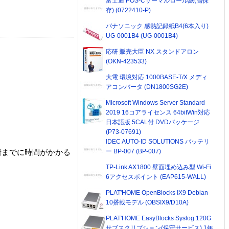
富士通 POS-Cサーマルロール紙(高保
存) (0722410-P)
パナソニック 感熱記録紙B4(6本入り)
UG-0001B4 (UG-0001B4)
応研 販売大臣 NX スタンドアロン
(OKN-423533)
大電 環境対応 1000BASE-T/X メディ
アコンバータ (DN1800SG2E)
Microsoft Windows Server Standard
2019 16コアライセンス 64bitWin対応
日本語版 5CAL付 DVDパッケージ
(P73-07691)
IDEC AUTO-ID SOLUTIONS バッテリ
ー BP-007 (BP-007)
着までに時間がかかる
TP-Link AX1800 壁面埋め込み型 Wi-Fi
6アクセスポイント (EAP615-WALL)
PLAT'HOME OpenBlocks IX9 Debian
10搭載モデル (OBSIX9/D10A)
PLAT'HOME EasyBlocks Syslog 120G
サブスクリプション(保守サービス) 1年