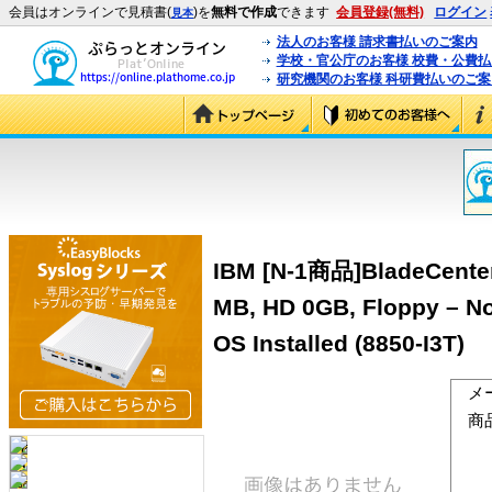
会員はオンラインで見積書(
)を
無料で作成
できます
会員登録(無料)
ログイン
見本
法人のお客様 請求書払いのご案内
学校・官公庁のお客様 校費・公費
研究機関のお客様 科研費払いのご案
IBM [N-1商品]BladeCenter
MB, HD 0GB, Floppy – No
OS Installed (8850-I3T)
メ
商