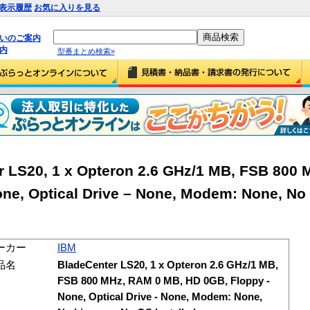
表示履歴
お気に入りを見る
払いのご案内
内
型番まとめ検索»
 LS20, 1 x Opteron 2.6 GHz/1 MB, FSB 800 
ne, Optical Drive – None, Modem: None, No
ーカー
IBM
品名
BladeCenter LS20, 1 x Opteron 2.6 GHz/1 MB,
FSB 800 MHz, RAM 0 MB, HD 0GB, Floppy -
None, Optical Drive - None, Modem: None,